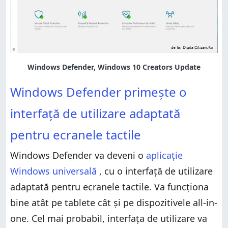
punct de vedere al securității?
Windows Defender, Windows 10 Creators Update
Windows Defender primește o interfață de utilizare
Windows Defender primește o
adaptată pentru ecranele tactile
Windows Defender devine punctul central pentru
interfață de utilizare adaptată
controlul securității dispozitivelor tale cu Windows 10
Windows Defender va oferi rapoarte regulate de
pentru ecranele tactile
sănătate și securitate
Ce urmează în Windows 10 Creators Update din
Windows Defender va deveni o
aplicație
punct de vedere al securității?
Windows universală
, cu o interfață de utilizare
adaptată pentru ecranele tactile. Va funcționa
bine atât pe tablete cât și pe dispozitivele all-in-
one. Cel mai probabil, interfața de utilizare va