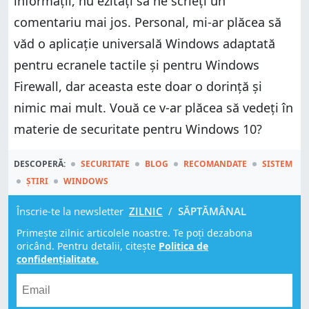
informații, nu ezitați să ne scrieți un
comentariu mai jos. Personal, mi-ar plăcea să
văd o aplicație universală Windows adaptată
pentru ecranele tactile și pentru Windows
Firewall, dar aceasta este doar o dorință și
nimic mai mult. Vouă ce v-ar plăcea să vedeți în
materie de securitate pentru Windows 10?
DESCOPERĂ:
SECURITATE
BLOG
RECOMANDATE
SISTEM
ȘTIRI
WINDOWS
Înscrie-te la newsletter
ZILNIC
/
SĂPTĂMÂNAL
Primește zilnic articolele noastre. Te poți dezabona
oricând. Pentru detalii, citește
Politica de
confidențialitate.