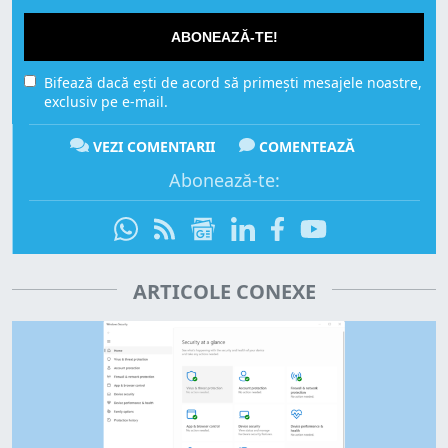
ABONEAZĂ-TE!
Bifează dacă ești de acord să primești mesajele noastre,
exclusiv pe e-mail.
VEZI COMENTARII
COMENTEAZĂ
Abonează-te:
ARTICOLE CONEXE