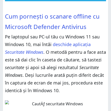
Cum pornești o scanare offline cu Microsoft Defender
Antivirus
Cum pornești o scanare offline cu Microsoft Defender
Cum pornești o scanare offline cu
Antivirus
Unde găsești jurnalul scanării cu Microsoft Defender
Antivirus
Unde găsești jurnalul scanării cu Microsoft Defender
Microsoft Defender Antivirus
Antivirus
BONUS: Unde găsești cheia de recuperare pentru
BitLocker
BONUS: Unde găsești cheia de recuperare pentru
Pe laptopul sau PC-ul tău cu Windows 11 sau
BitLocker
Ai reușit să-ți devirusezi sistemul cu Microsoft
Defender Antivirus?
Windows 10, mai întâi
deschide aplicația
Ai reușit să-ți devirusezi sistemul cu Microsoft
Defender Antivirus?
Securitate Windows
. O metodă pentru a face asta
este să dai clic în caseta de căutare, să tastezi
securitate
și apoi să alegi rezultatul
Securitate
Windows
. Deși lucrurile arată puțin diferit decât
în captura de ecran de mai jos, procedura este
identică și în Windows 10.