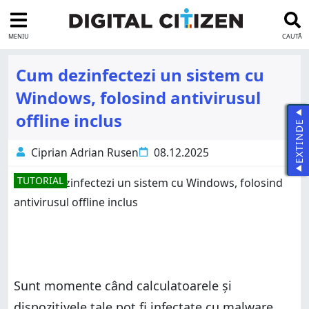
MENIU
CAUTĂ
Cum dezinfectezi un sistem cu
Windows, folosind antivirusul
offline inclus
EXTINDE
Ciprian Adrian Rusen
08.12.2025
TUTORIAL
Sunt momente când calculatoarele și
dispozitivele tale pot fi infectate cu malware