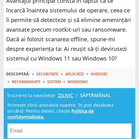
Avantajul principal constă în faptul că se
încarcă înaintea sistemului de operare, ceea ce
îi permite să detecteze și să elimine amenințări
avansate precum rootkit-uri sau ransomware.
Dacă ai folosit scanarea offline, spune-mi
despre experiența ta: Ai reușit să-ți devirusezi
sistemul cu Windows 11 sau Windows 10?
DESCOPERĂ:
SECURITATE
APLICAȚII
GHIDURI
RECOMANDATE
SISTEM
WINDOWS
Înscrie-te la newsletter
ZILNIC
/
SĂPTĂMÂNAL
Primește zilnic articolele noastre. Te poți dezabona
oricând. Pentru detalii, citește
Politica de
confidențialitate.