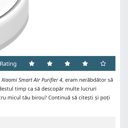
Rating
t
Xiaomi Smart Air Purifier 4
, eram nerăbdător să
estul timp ca să descopăr multe lucruri
u micul tău birou? Continuă să citești și poți