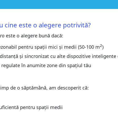
e potrivită?
e potrivită?
cine este o alegere potrivită?
Pro
este o alegere bună dacă:
2
ezonabil pentru spații mici și medii (50-100 m
)
op 2 Pro
 distanță și sincronizat cu alte dispozitive inteligente
op 2 Pro
e regulate în anumite zone din spațiul tău
imp de o săptămână, am descoperit că:
uficientă pentru spații medii