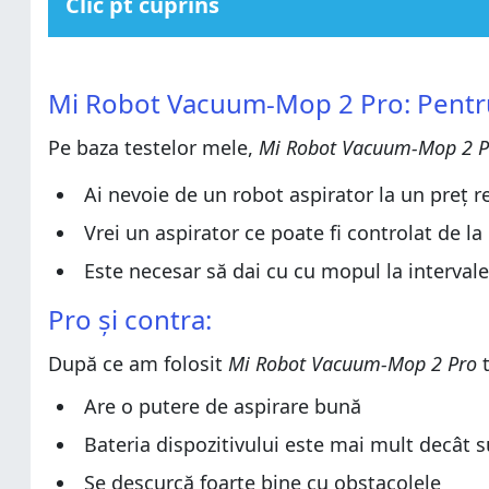
Clic pt cuprins
Mi Robot Vacuum-Mop 2 Pro: Pentru cine este o aleger
Mi Robot Vacuum-Mop 2 Pro: Pentru cine este o aleger
Pro și contra:
Mi Robot Vacuum-Mop 2 Pro: Pentru 
Pro și contra:
Verdict
Pe baza testelor mele,
Verdict
Mi Robot Vacuum-Mop 2 
Despachetarea lui Mi Robot Vacuum-Mop 2 Pro
Despachetarea lui Mi Robot Vacuum-Mop 2 Pro
Design și specificații hardware
Ai nevoie de un robot aspirator la un preț r
Design și specificații hardware
Experiența de utilizare oferită de Mi Robot Vacuum-M
Vrei un aspirator ce poate fi controlat de la
Experiența de utilizare oferită de Mi Robot Vacuum-M
Tu ce crezi despre Mi Robot Vacuum-Mop 2 Pro?
Este necesar să dai cu cu mopul la interval
Tu ce crezi despre Mi Robot Vacuum-Mop 2 Pro?
Pro și contra:
După ce am folosit
Mi Robot Vacuum-Mop 2 Pro
t
Are o putere de aspirare bună
Bateria dispozitivului este mai mult decât s
Se descurcă foarte bine cu obstacolele