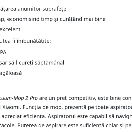
urățarea anumitor suprafețe
imp, economisind timp și curățând mai bine
 excelent
utea fi îmbunătățite:
EPA
sar să-l cureți săptămânal
migăloasă
acuum-Mop 2 Pro
are un preț competitiv, este bine conc
 Xiaomi. Funcția de mop, prezentă pe toate aspirat
m apreciat eficiența. Aspiratorul este capabil să navigh
stacole. Puterea de aspirare este suficientă chiar și 