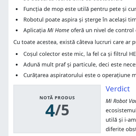
Funcția de mop este utilă pentru pete și c
Robotul poate aspira și șterge în același t
Aplicația
Mi Home
oferă un nivel de control
Cu toate acestea, există câteva lucruri care ar p
Coșul colector este mic, la fel ca și filtrul H
Adună mult praf și particule, deci este nece
Curățarea aspiratorului este o operațiune 
Verdict
NOTĂ PRODUS
Mi Robot V
4
/5
ecosistemul
utilă și i-a
diferite ob