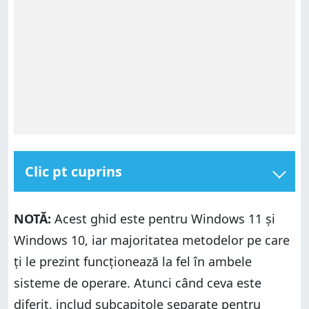
Clic pt cuprins
Cum verifici cât spațiu de stocare ocupă o aplicație în
Windows
NOTĂ:
Acest ghid este pentru Windows 11 și
1. Cum verifici dimensiunea unei aplicații de pe
Windows 10, iar majoritatea metodelor pe care
PC-ul tău în aplicația Setări din Windows 11
ți le prezint funcționează la fel în ambele
2. Cum afli dimensiunea unei aplicații de pe PC-ul
tău în aplicația Setări din Windows 10
sisteme de operare. Atunci când ceva este
3. Cum verifici dimensiunea unui program pe PC-
diferit, includ subcapitole separate pentru