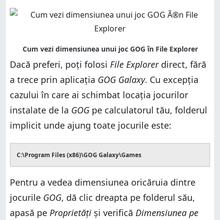
Dacă preferi, poți folosi
File Explorer
direct, fără
a trece prin aplicația
GOG Galaxy
. Cu excepția
cazului în care ai schimbat locația jocurilor
instalate de la
GOG
pe calculatorul tău, folderul
implicit unde ajung toate jocurile este:
C:\Program Files (x86)\GOG Galaxy\Games
Pentru a vedea dimensiunea oricăruia dintre
jocurile
GOG
, dă clic dreapta pe folderul său,
apasă pe
Proprietăți
și verifică
Dimensiunea pe