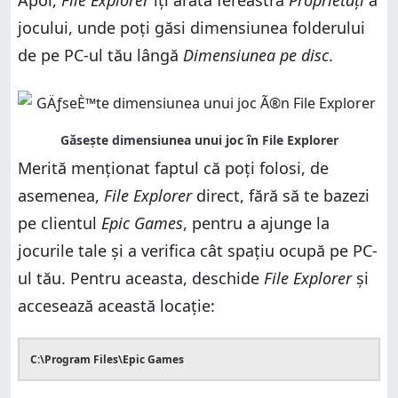
Apoi,
File Explorer
îți arată fereastra
Proprietăți
a
jocului, unde poți găsi dimensiunea folderului
de pe PC-ul tău lângă
Dimensiunea pe disc
.
Merită menționat faptul că poți folosi, de
asemenea,
File Explorer
direct, fără să te bazezi
pe clientul
Epic Games
, pentru a ajunge la
jocurile tale și a verifica cât spațiu ocupă pe PC-
ul tău. Pentru aceasta, deschide
File Explorer
și
accesează această locație:
C:\Program Files\Epic Games