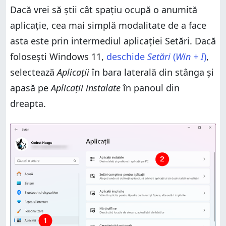
Cum vezi dimensiunea unui joc de la EA
Dacă vrei să știi cât spațiu ocupă o anumită
De ce ai vrut să știi cât spațiu ocupă o aplicație sau
aplicație, cea mai simplă modalitate de a face
un joc pe PC-ul tău cu Windows?
asta este prin intermediul aplicației Setări. Dacă
folosești Windows 11,
deschide
Setări
(
Win + I
)
,
selectează
Aplicații
în bara laterală din stânga și
apasă pe
Aplicații instalate
în panoul din
dreapta.