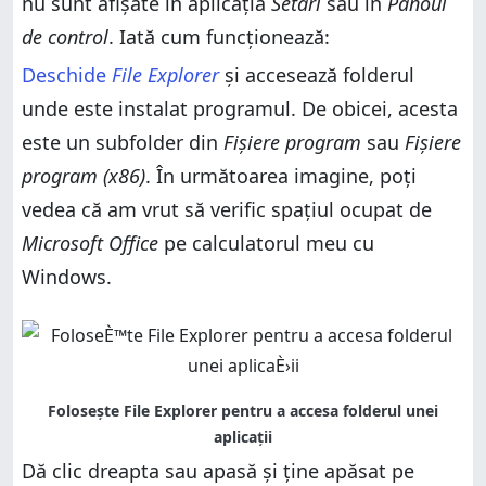
nu sunt afișate în aplicația
Setări
sau în
Panoul
de control
. Iată cum funcționează:
Deschide
File Explorer
și accesează folderul
unde este instalat programul. De obicei, acesta
este un subfolder din
Fișiere program
sau
Fișiere
program (x86)
. În următoarea imagine, poți
vedea că am vrut să verific spațiul ocupat de
Microsoft Office
pe calculatorul meu cu
Windows.
Dă clic dreapta sau apasă și ține apăsat pe