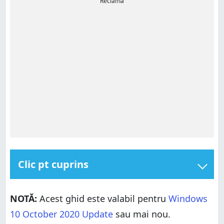
Reclamă
Clic pt cuprins
Cum deschizi opțiunile de Stocare Inteligentă din
Windows 10
NOTĂ:
Acest ghid este valabil pentru
Windows
Cum cureți spațiul de stocare, manual, cu
10 October 2020 Update
sau mai nou.
instrumentul Stocare Inteligentă