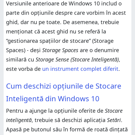
Versiunile anterioare de Windows 10 includ o
Cum ștergi versiunile anterioare de Windows
parte din opțiunile despre care vorbim în acest
Bonus: Cum cureți spațiu manual pe unitățile tale de
memorie
ghid, dar nu pe toate. De asemenea, trebuie
Cât de des îți cureți sistemul Windows 10 folosind
menționat că acest ghid nu se referă la
Stocare inteligentă?
“gestionarea spațiilor de stocare” (Storage
Spaces) - deși
Storage Spaces
are o denumire
similară cu
Storage Sense (Stocare Inteligentă)
,
este vorba de
un instrument complet diferit
.
Cum deschizi opțiunile de Stocare Inteligentă din
Cum deschizi opțiunile de Stocare
Windows 10
Cum cureți spațiul de stocare, manual, cu
Inteligentă din Windows 10
instrumentul Stocare Inteligentă
Cum ștergi versiunile anterioare de Windows
Pentru a ajunge la opțiunile oferite de
Stocare
Bonus: Cum cureți spațiu manual pe unitățile tale de
inteligentă
, trebuie să deschizi aplicația
Setări
.
memorie
Apasă pe butonul său în formă de roată dințată
Cât de des îți cureți sistemul Windows 10 folosind