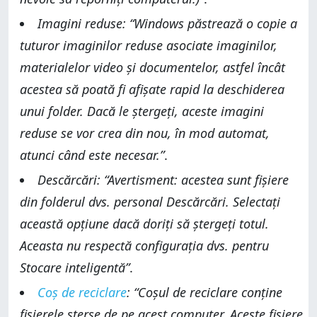
Imagini reduse: “Windows păstrează o copie a
tuturor imaginilor reduse asociate imaginilor,
materialelor video și documentelor, astfel încât
acestea să poată fi afișate rapid la deschiderea
unui folder. Dacă le ștergeți, aceste imagini
reduse se vor crea din nou, în mod automat,
atunci când este necesar.”
.
Descărcări: “Avertisment: acestea sunt fișiere
din folderul dvs. personal Descărcări. Selectați
această opțiune dacă doriți să ștergeți totul.
Aceasta nu respectă configurația dvs. pentru
Stocare inteligentă”
.
Coș de reciclare
: “Coșul de reciclare conține
fișierele șterse de pe acest computer. Aceste fișiere