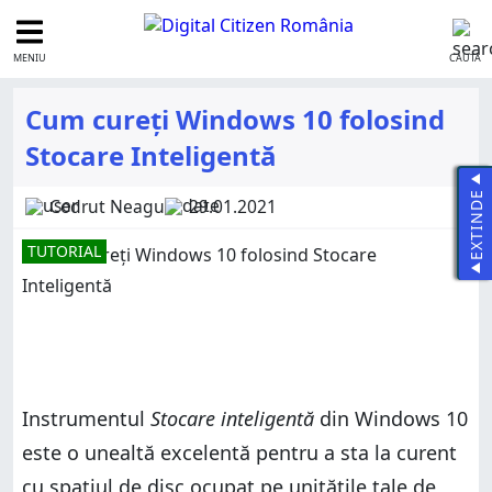
MENIU
CAUTĂ
Cum cureți Windows 10 folosind
Stocare Inteligentă
EXTINDE
Codrut Neagu
29.01.2021
TUTORIAL
Instrumentul
Stocare inteligentă
din Windows 10
este o unealtă excelentă pentru a sta la curent
cu spațiul de disc ocupat pe unitățile tale de