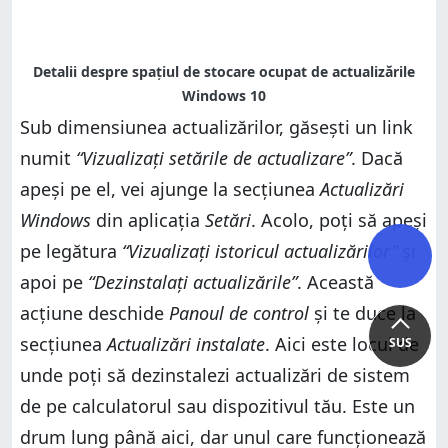
Sub dimensiunea actualizărilor, găsești un link
numit
“Vizualizați setările de actualizare”
. Dacă
apeși pe el, vei ajunge la secțiunea
Actualizări
Windows
din aplicația
Setări
. Acolo, poți să apeși
pe legătura
“Vizualizați istoricul actualizărilor”
și
apoi pe
“Dezinstalați actualizările”
. Această
acțiune deschide
Panoul de control
și te duce la
secțiunea
Actualizări instalate
. Aici este locul de
SUS
unde poți să dezinstalezi actualizări de sistem
de pe calculatorul sau dispozitivul tău. Este un
drum lung până aici, dar unul care funcționează