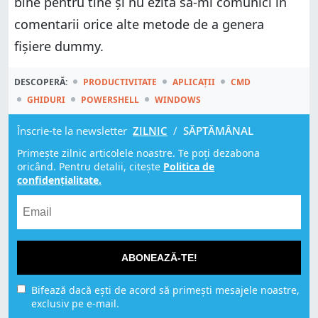
bine pentru tine și nu ezita să-mi comunici în
comentarii orice alte metode de a genera
fișiere dummy.
DESCOPERĂ:
PRODUCTIVITATE
APLICAȚII
CMD
GHIDURI
POWERSHELL
WINDOWS
Înscrie-te la newsletter
ZILNIC
/
SĂPTĂMÂNAL
Primește zilnic articolele noastre. Te poți dezabona
oricând. Pentru detalii, citește
Politica de
confidențialitate.
ABONEAZĂ-TE!
Bifează dacă ești de acord să primești mesajele noastre,
exclusiv pe e-mail.