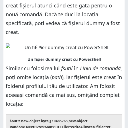
creat fișierul atunci când este gata pentru o
nouă comandă. Dacă te duci la locația
specificată, poți vedea că fișierul dummy a fost
creat.
Similar cu folosirea lui
fsutil
în
Linia de comandă
,
poți omite locația (
path
), iar fișierul este creat în
folderul profilului tău de utilizator. Am folosit
aceeași comandă ca mai sus, omițând complet
locația:
$out = new-object byte[] 1048576; (new-object
Random).NextBytes($out); [IO.File]::WriteAllBytes('fișier.txt',