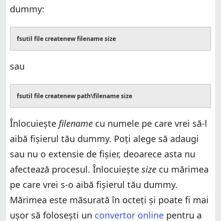
dummy:
fsutil file createnew filename size
sau
fsutil file createnew path\filename size
Înlocuiește
filename
cu numele pe care vrei să-l
aibă fișierul tău dummy. Poți alege să adaugi
sau nu o extensie de fișier, deoarece asta nu
afectează procesul. Înlocuiește
size
cu mărimea
pe care vrei s-o aibă fișierul tău dummy.
Mărimea este măsurată în octeți și poate fi mai
ușor să folosești un
convertor online
pentru a