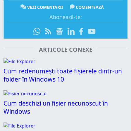
VEZI COMENTARII
COMENTEAZĂ
Abonează-te:
ARTICOLE CONEXE
Cum redenumești toate fișierele dintr-un
folder în Windows 10
Cum deschizi un fișier necunoscut în
Windows