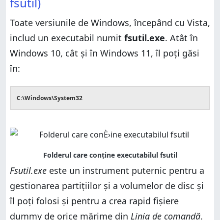
fsutil)
generator de fișiere false dintr-o terță parte
Care metodă ți se pare cea mai ușoară?
Care metodă ți se pare cea mai ușoară?
Toate versiunile de Windows, începând cu Vista,
includ un executabil numit
fsutil.exe
. Atât în
Windows 10, cât și în Windows 11, îl poți găsi
în:
C:\Windows\System32
Fsutil.exe
este un instrument puternic pentru a
gestionarea partițiilor și a volumelor de disc și
îl poți folosi și pentru a crea rapid fișiere
dummy de orice mărime din
Linia de comandă
.