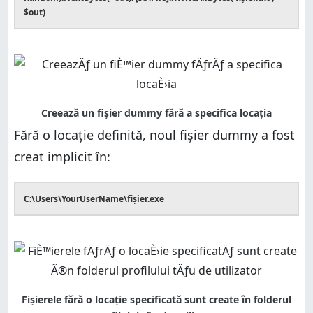
$out)
Fără o locație definită, noul fișier dummy a fost
creat implicit în:
C:\Users\YourUserName\fișier.exe