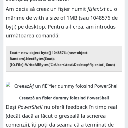
Am decis să creez un fișier numit
fișier.txt
cu o
mărime de with a size of 1MB (sau 1048576 de
byți) pe desktop. Pentru a-l crea, am introdus
următoarea comandă:
$out = new-object byte[] 1048576; (new-object
Random).NextBytes($out);
[IO.File]::WriteAllBytes('C:\Users\test\Desktop\fișier.txt', $out)
Deși
PowerShell
nu oferă feedback în timp real
(decât dacă ai făcut o greșeală la scrierea
comenzii), îți poți da seama că a terminat de