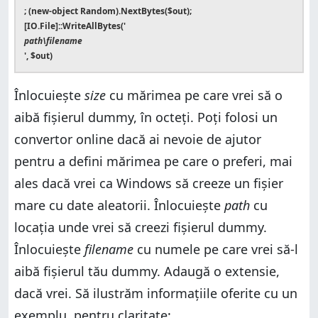
; (new-object Random).NextBytes($out);
[IO.File]::WriteAllBytes('
path\filename
', $out)
Înlocuiește
size
cu mărimea pe care vrei să o
aibă fișierul dummy, în octeți. Poți folosi un
convertor online dacă ai nevoie de ajutor
pentru a defini mărimea pe care o preferi, mai
ales dacă vrei ca Windows să creeze un fișier
mare cu date aleatorii. Înlocuiește
path
cu
locația unde vrei să creezi fișierul dummy.
Înlocuiește
filename
cu numele pe care vrei să-l
aibă fișierul tău dummy. Adaugă o extensie,
dacă vrei. Să ilustrăm informațiile oferite cu un
exemplu, pentru claritate: