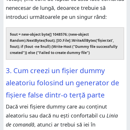
nenecesar de lungă, deoarece trebuie să
introduci următoarele pe un singur rând:
$out = new-object byte[] 1048576; (new-object
Random).NextBytes($out); [IO.File]::WriteAllBytes('fișier.txt',
$out); if ($out -ne $null) {Write-Host ("Dummy file successfully
created")} else {"Failed to create dummy file"}
3. Cum creezi un fișier dummy
aleatoriu folosind un generator de
fișiere false dintr-o terță parte
Dacă vrei fișiere dummy care au conținut
aleatoriu sau dacă nu ești confortabil cu
Linia
de comandă
, atunci ar trebui să iei în