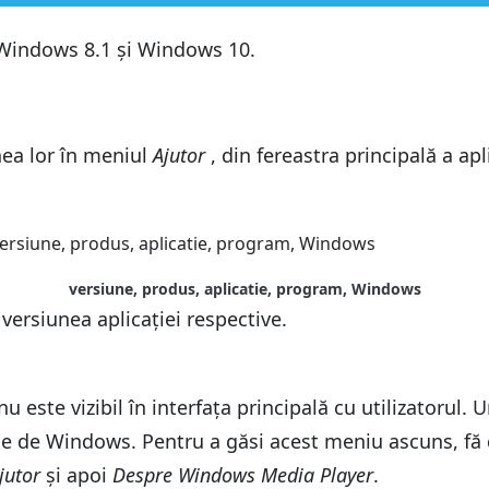
 Windows 8.1 și Windows 10.
nglică
sind pictograma din zona de notificare
ea lor în meniul
nglică
Ajutor
, din fereastra principală a ap
abil principal
sind pictograma din zona de notificare
8.1
abil principal
 10
8.1
 10
versiune, produs, aplicatie, program, Windows
 versiunea aplicației respective.
nu este vizibil în interfața principală cu utilizatorul
e de Windows. Pentru a găsi acest meniu ascuns, fă c
jutor
și apoi
Despre Windows Media Player
.