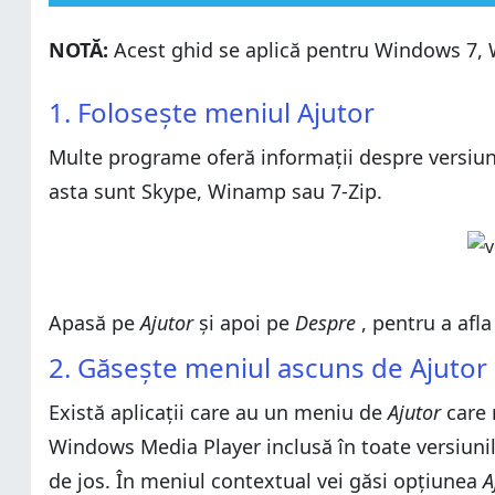
1. Folosește meniul Ajutor
NOTĂ:
Acest ghid se aplică pentru Windows 7,
2. Găsește meniul ascuns de Ajutor
1. Folosește meniul Ajutor
3. Află versiunea aplicației folosind interfața de tip pa
1. Folosește meniul Ajutor
2. Găsește meniul ascuns de Ajutor
4. Găsești informații despre versiunea aplicației folo
Multe programe oferă informații despre versiun
3. Află versiunea aplicației folosind interfața de tip pa
5. Află versiunea aplicației folosind fișierul său execut
asta sunt Skype, Winamp sau 7-Zip.
4. Găsești informații despre versiunea aplicației folo
6. Află versiunea unei aplicații moderne din Windows 
5. Află versiunea aplicației folosind fișierul său execut
7. Află versiunea unei aplicații moderne din Windows
6. Află versiunea unei aplicații moderne din Windows 
8. Alte metode pentru a afla versiunea unei aplicații
7. Află versiunea unei aplicații moderne din Windows
Concluzie
Apasă pe
Ajutor
și apoi pe
Despre
, pentru a afla
8. Alte metode pentru a afla versiunea unei aplicații
2. Găsește meniul ascuns de Ajutor
Concluzie
Există aplicații care au un meniu de
Ajutor
care 
Windows Media Player inclusă în toate versiunil
de jos. În meniul contextual vei găsi opțiunea
A