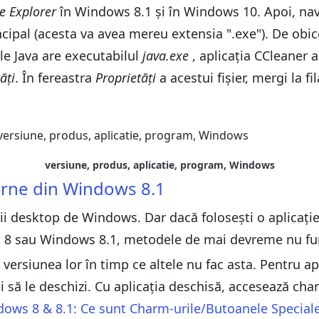
le Explorer
în Windows 8.1 și în Windows 10. Apoi, navi
rincipal (acesta va avea mereu extensia ".exe"). De ob
cle Java are executabilul
java.exe
, aplicația CCleaner 
ăți
. În fereastra
Proprietăți
a acestui fișier, mergi la fi
versiune, produs, aplicatie, program, Windows
derne din Windows 8.1
i desktop de Windows. Dar dacă folosești o aplicație
 8 sau Windows 8.1, metodele de mai devreme nu fu
versiunea lor în timp ce altele nu fac asta. Pentru apl
âi să le deschizi. Cu aplicația deschisă, accesează cha
ows 8 & 8.1: Ce sunt Charm-urile/Butoanele Special