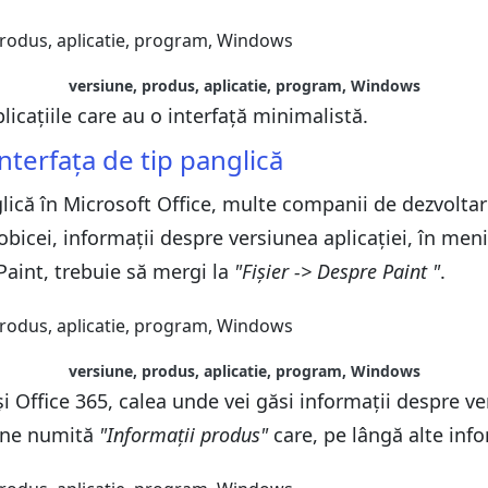
versiune, produs, aplicatie, program, Windows
icațiile care au o interfață minimalistă.
interfața de tip panglică
lică în Microsoft Office, multe companii de dezvoltare
e obicei, informații despre versiunea aplicației, în men
Paint, trebuie să mergi la
"Fișier -> Despre Paint "
.
versiune, produs, aplicatie, program, Windows
i Office 365, calea unde vei găsi informații despre ver
iune numită
"Informații produs"
care, pe lângă alte info