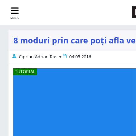
MENIU
8 moduri prin care poți afla v
Ciprian Adrian Rusen
04.05.2016
TUTORIAL