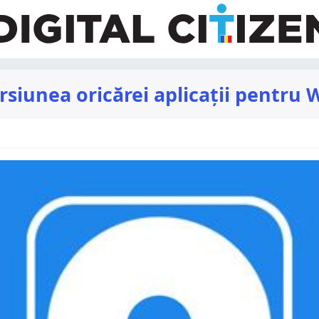
ersiunea oricărei aplicații pentru