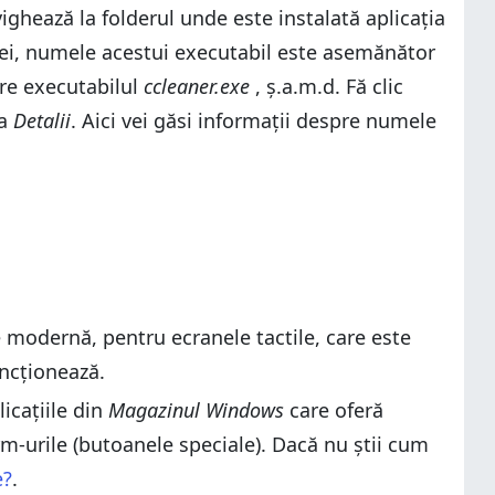
ghează la folderul unde este instalată aplicația
icei, numele acestui executabil este asemănător
are executabilul
ccleaner.exe
, ș.a.m.d. Fă clic
la
Detalii
. Aici vei găsi informații despre numele
 modernă, pentru ecranele tactile, care este
ncționează.
icațiile din
Magazinul Windows
care oferă
rm-urile (butoanele speciale). Dacă nu știi cum
e?
.