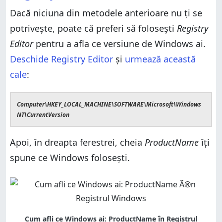
Dacă niciuna din metodele anterioare nu ți se
potrivește, poate că preferi să folosești
Registry
Editor
pentru a afla ce versiune de Windows ai.
Deschide Registry Editor
și
urmează această
cale
:
Computer\HKEY_LOCAL_MACHINE\SOFTWARE\Microsoft\Windows
NT\CurrentVersion
Apoi, în dreapta ferestrei, cheia
ProductName
îți
spune ce Windows folosești.