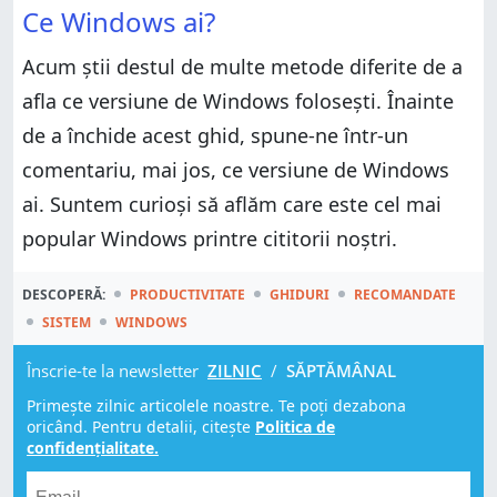
Ce Windows ai?
Acum știi destul de multe metode diferite de a
afla ce versiune de Windows folosești. Înainte
de a închide acest ghid, spune-ne într-un
comentariu, mai jos, ce versiune de Windows
ai. Suntem curioși să aflăm care este cel mai
popular Windows printre cititorii noștri.
DESCOPERĂ:
PRODUCTIVITATE
GHIDURI
RECOMANDATE
SISTEM
WINDOWS
Înscrie-te la newsletter
ZILNIC
/
SĂPTĂMÂNAL
Primește zilnic articolele noastre. Te poți dezabona
oricând. Pentru detalii, citește
Politica de
confidențialitate.