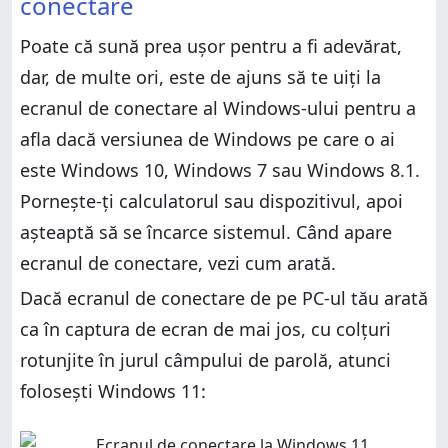
conectare
comanda winver
4. Cum verifici ce versiune de Windows ai rulând
comanda winver
5. Cum descoperi ce Windows ai din pagina Sistem
Poate că sună prea ușor pentru a fi adevărat,
5. Cum descoperi ce Windows ai din pagina Sistem
6. Cum afli ce Windows ai folosind aplicația
dar, de multe ori, este de ajuns să te uiți la
Informații de sistem
6. Cum afli ce Windows ai folosind aplicația
ecranul de conectare al Windows-ului pentru a
Informații de sistem
7. Cum afli ce Windows ai folosind DirectX
afla dacă versiunea de Windows pe care o ai
7. Cum afli ce Windows ai folosind DirectX
8. Cum verifici ce versiune de Windows ai, în CMD
este Windows 10, Windows 7 sau Windows 8.1.
(Linia de comandă)
8. Cum verifici ce versiune de Windows ai, în CMD
(Linia de comandă)
9. Cum afli ce Windows folosești cu comanda
Pornește-ți calculatorul sau dispozitivul, apoi
systeminfo (în Terminal, Powershell sau Linia de
9. Cum afli ce Windows folosești cu comanda
așteaptă să se încarce sistemul. Când apare
comandă)
systeminfo (în Terminal, Powershell sau Linia de
comandă)
ecranul de conectare, vezi cum arată.
10. Cum afli ce Windows ai folosind Registry Editor
10. Cum afli ce Windows ai folosind Registry Editor
11. Cum știi ce versiune de Windows este instalată
Dacă ecranul de conectare de pe PC-ul tău arată
pe un hard disk fără a porni (boota) de pe el?
11. Cum știi ce versiune de Windows este instalată
ca în captura de ecran de mai jos, cu colțuri
pe un hard disk fără a porni (boota) de pe el?
Ce Windows ai?
rotunjite în jurul câmpului de parolă, atunci
Ce Windows ai?
folosești Windows 11: