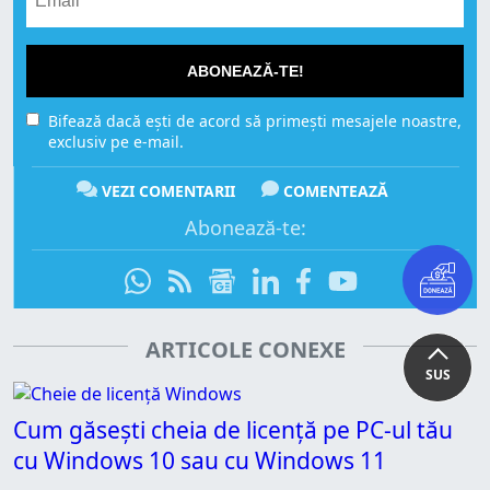
ABONEAZĂ-TE!
Bifează dacă ești de acord să primești mesajele noastre,
exclusiv pe e-mail.
VEZI COMENTARII
COMENTEAZĂ
Abonează-te:
ARTICOLE CONEXE
SUS
Cum găsești cheia de licență pe PC-ul tău
cu Windows 10 sau cu Windows 11