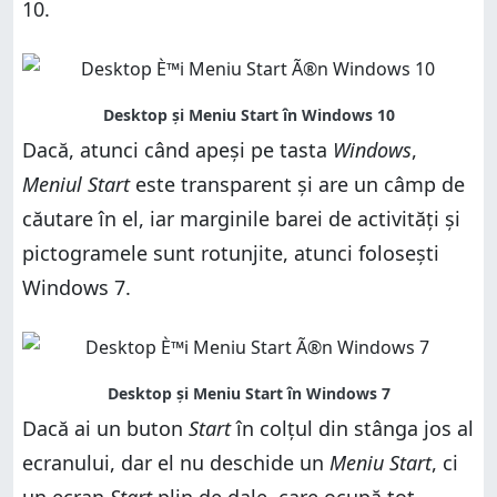
10.
Dacă, atunci când apeși pe tasta
Windows
,
Meniul Start
este transparent și are un câmp de
căutare în el, iar marginile barei de activități și
pictogramele sunt rotunjite, atunci folosești
Windows 7.
Dacă ai un buton
Start
în colțul din stânga jos al
ecranului, dar el nu deschide un
Meniu Start
, ci
un ecran
Start
plin de dale, care ocupă tot