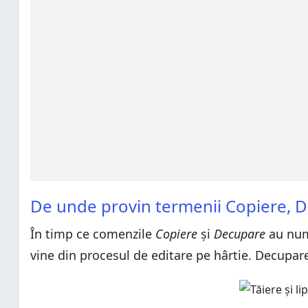
De unde provin termenii Copiere, De
În timp ce comenzile
Copiere
și
Decupare
au num
vine din procesul de editare pe hârtie. Decuparea