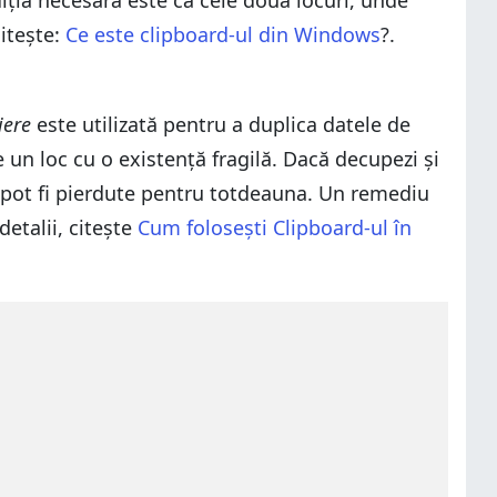
diția necesară este că cele două locuri, unde
citește:
Ce este clipboard-ul din Windows
?.
iere
este utilizată pentru a duplica datele de
un loc cu o existență fragilă. Dacă decupezi și
hi pot fi pierdute pentru totdeauna. Un remediu
etalii, citește
Cum folosești Clipboard-ul în