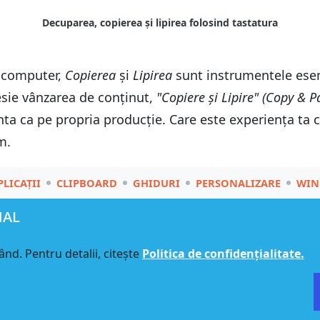
Decuparea, copierea și lipirea folosind tastatura
n computer,
Copierea
și
Lipirea
sunt instrumentele esenți
fesie vânzarea de conținut,
"Copiere și Lipire" (Copy & P
zenta ca pe propria producție. Care este experiența ta 
m.
PLICAȚII
CLIPBOARD
GHIDURI
PERSONALIZARE
WIN
NAL
ând. Pentru detalii, citește
Politica de confidențialitate.