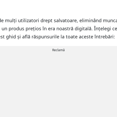
e mulți utilizatori drept salvatoare, eliminând munca 
 un produs prețios în era noastră digitală. Înțelegi c
t ghid și află răspunsurile la toate aceste întrebări:
Reclamă