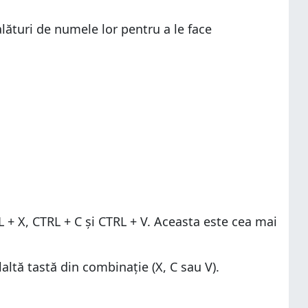
lături de numele lor pentru a le face
 + X, CTRL + C și CTRL + V. Aceasta este cea mai
laltă tastă din combinație (X, C sau V).