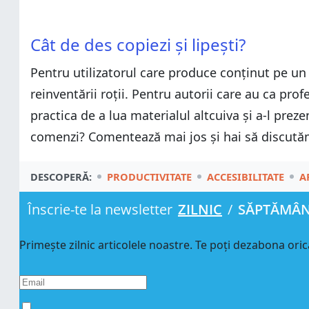
Cât de des copiezi și lipești?
Pentru utilizatorul care produce conținut pe u
reinventării roții. Pentru autorii care au ca pro
practica de a lua materialul altcuiva și a-l pre
comenzi? Comentează mai jos și hai să discută
DESCOPERĂ:
PRODUCTIVITATE
ACCESIBILITATE
A
Înscrie-te la newsletter
ZILNIC
/
SĂPTĂMÂ
Primește zilnic articolele noastre. Te poți dezabona oric