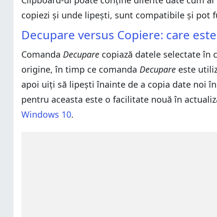
Clipboard-ul poate conține diferite date cum ar f
copiezi și unde lipești, sunt compatibile și pot 
Decupare versus Copiere: care este
Comanda
Decupare
copiază datele selectate în 
origine, în timp ce comanda
Decupare
este utili
apoi uiți să lipești înainte de a copia date noi
pentru aceasta este o facilitate nouă în actual
Windows 10
.