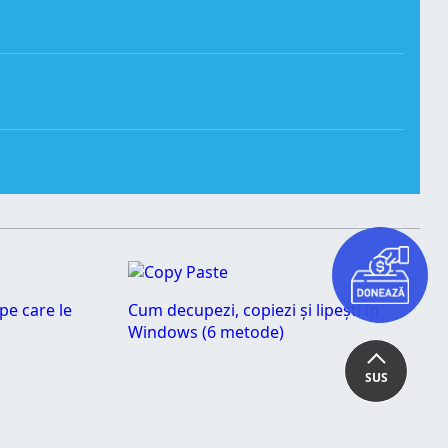
pe care le
Cum decupezi, copiezi și lipești în
Windows (6 metode)
SUS