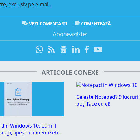
re, exclusiv pe e-mail.
VEZI COMENTARII
COMENTEAZĂ
Abonează-te:
ARTICOLE CONEXE
Ce este Notepad? 9 lucruri 
poți face cu el!
 din Windows 10: Cum îl
augi, lipești elemente etc.