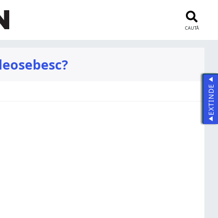
CAUTĂ
 deosebesc?
EXTINDE