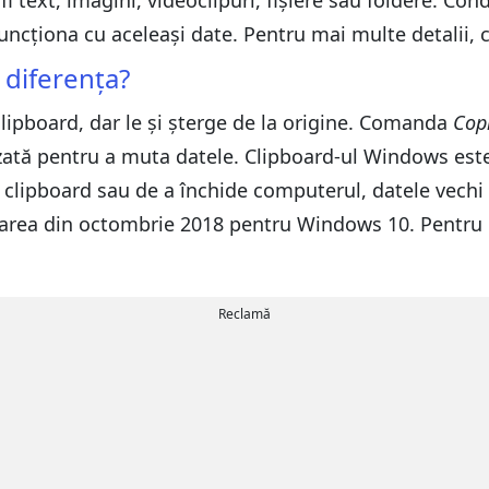
i text, imagini, videoclipuri, fișiere sau foldere. Con
funcționa cu aceleași date. Pentru mai multe detalii, 
 diferența?
clipboard, dar le și șterge de la origine. Comanda
Cop
zată pentru a muta datele. Clipboard-ul Windows este 
 în clipboard sau de a închide computerul, datele vec
izarea din octombrie 2018 pentru Windows 10. Pentru d
Reclamă