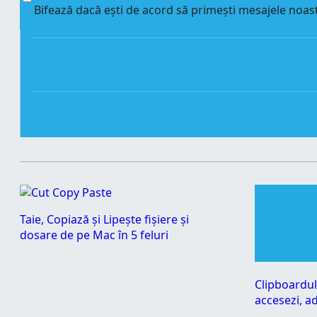
Bifează dacă ești de acord să primești mesajele noast
Taie, Copiază și Lipește fișiere și
dosare de pe Mac în 5 feluri
Clipboardul
accesezi, ad