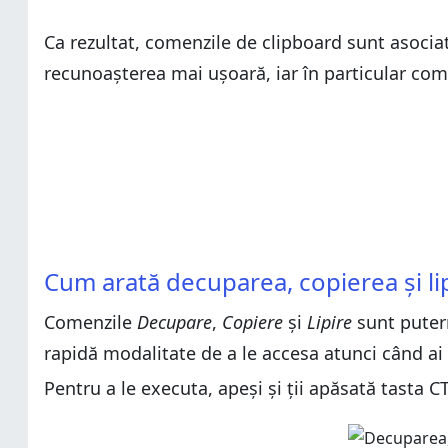
Ca rezultat, comenzile de clipboard sunt asocia
recunoașterea mai ușoară, iar în particular c
Cum arată decuparea, copierea și li
Comenzile
Decupare
,
Copiere
și
Lipire
sunt putern
rapidă modalitate de a le accesa atunci când ai 
Pentru a le executa, apeși și ții apăsată tasta C