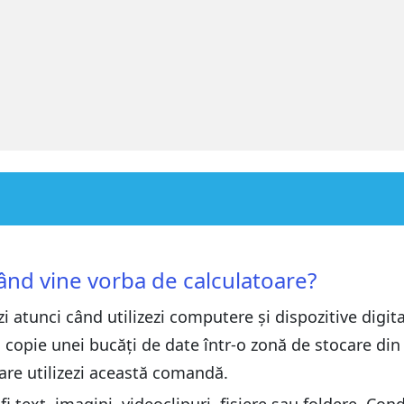
 calculatoare?
 calculatoare?
 când vine vorba de calculatoare?
 atunci când utilizezi computere și dispozitive digit
?
?
 copie unei bucăți de date într-o zonă de stocare 
care utilizezi această comandă.