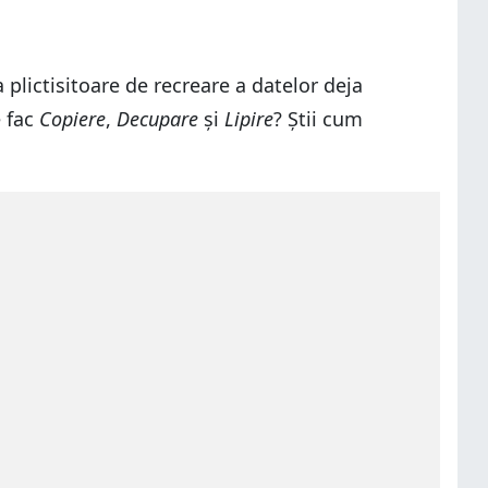
plictisitoare de recreare a datelor deja
e fac
Copiere
,
Decupare
și
Lipire
? Știi cum