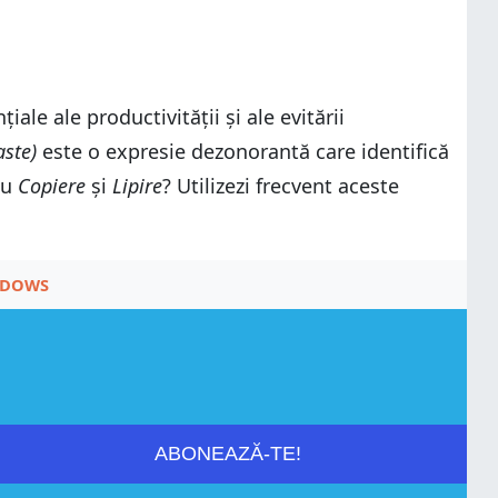
ale ale productivității și ale evitării
aste)
este o expresie dezonorantă care identifică
cu
Copiere
și
Lipire
? Utilizezi frecvent aceste
DOWS
ABONEAZĂ-TE!