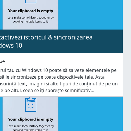
activezi istoricul & sincronizarea
ndows 10
024
orul tău cu Windows 10 poate să salveze elementele pe
să le sincronizeze pe toate dispozitivele tale. Asta
șurință text, imagini și alte tipuri de conținut de pe un
de pe altul, ceea ce îți sporește semnificativ
 lucrezi pe mai multe calculatoare. Totuși,