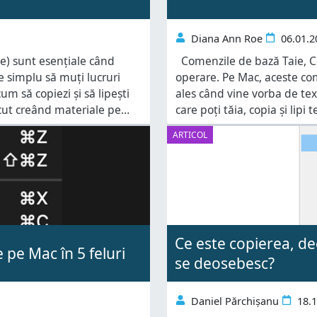
Diana Ann Roe
06.01.2
te) sunt esențiale când
Comenzile de bază Taie, Cop
te simplu să muți lucruri
operare. Pe Mac, aceste co
m să copiezi și să lipești
ales când vine vorba de tex
ecut creând materiale pe
care poți tăia, copia și lipi
ză mai multe
în sistemul de operare
ARTICOL
Ce este copierea, de
e pe Mac în 5 feluri
se deosebesc?
Daniel Părchișanu
18.