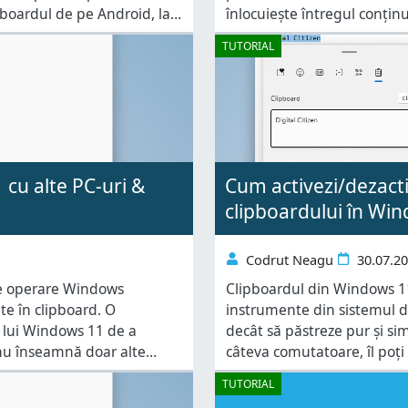
pboardul de pe Android, la
înlocuiește întregul conținu
lte elemente, ceea ce-ți
încât nu poți lipi decât ulti
TUTORIAL
cu alte PC-uri &
Cum activezi/dezacti
clipboardului în Wi
Codrut Neagu
30.07.2
 de operare Windows
Clipboardul din Windows 11
e în clipboard. O
instrumente din sistemul d
a lui Windows 11 de a
decât să păstreze pur și si
a nu înseamnă doar alte
câteva comutatoare, îl poți
rtphone-uri Samsung Galaxy
alte tipuri de conținut pe ca
TUTORIAL