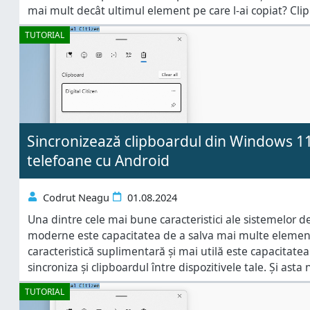
mai mult decât ultimul element pe care l-ai copiat? Cli
fel ca cel din Windows, este capabil să stocheze mai mu
TUTORIAL
Sincronizează clipboardul din Windows 11 
telefoane cu Android
Codrut Neagu
01.08.2024
Una dintre cele mai bune caracteristici ale sistemelor
moderne este capacitatea de a salva mai multe element
caracteristică suplimentară și mai utilă este capacitate
sincroniza și clipboardul între dispozitivele tale. Și ast
calculatoare cu Windows 11 sau Windows 10, ci și sma
TUTORIAL
și alte dispozitive cu Android.