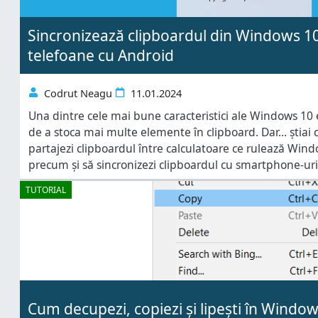
Sincronizează clipboardul din Windows 10 
telefoane cu Android
Codrut Neagu
11.01.2024
Una dintre cele mai bune caracteristici ale Windows 10 e
de a stoca mai multe elemente în clipboard. Dar... știai
partajezi clipboardul între calculatoare ce rulează Wi
precum și să sincronizezi clipboardul cu smartphone-uri
da, poți! Totuși, pentru ca sincronizarea clipboardului s
TUTORIAL
folosești același cont Microsoft
Cum decupezi, copiezi și lipești în Windo