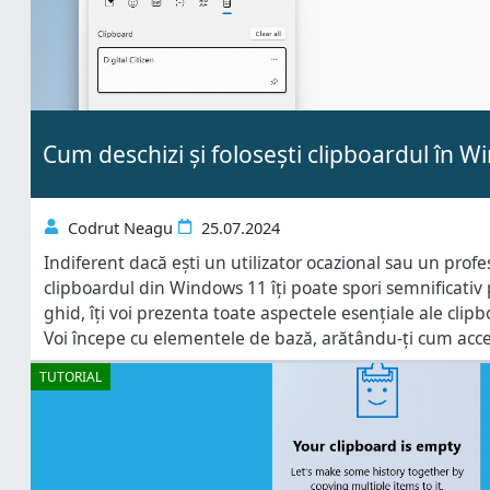
Cum deschizi și folosești clipboardul în 
Codrut Neagu
25.07.2024
Indiferent dacă ești un utilizator ocazional sau un prof
clipboardul din Windows 11 îți poate spori semnificativ 
ghid, îți voi prezenta toate aspectele esențiale ale cli
Voi începe cu elementele de bază, arătându-ți cum acce
adaugi text sau imagini în acesta. Apoi, îți voi arăta cum
TUTORIAL
lucrezi cu istoricul clipboardului,