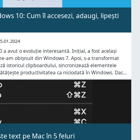
ows 10: Cum îl accesezi, adaugi, lipești
5.01.2024
 avut o evoluție interesantă. Inițial, a fost același
 ne-am obișnuit din Windows 7. Apoi, s-a transformat
ază istoricul clipboardului, sincronizează elementele
unătățește productivitatea ca niciodată în Windows. Dacă
i să fii mai productiv atunci când creezi documente,
u când accesezi
ște text pe Mac în 5 feluri