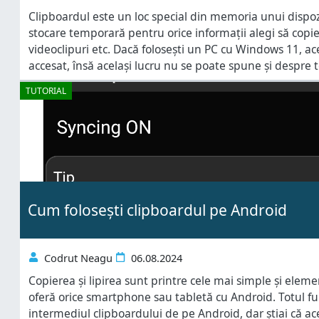
Clipboardul este un loc special din memoria unui dispozi
stocare temporară pentru orice informații alegi să copiezi
videoclipuri etc. Dacă folosești un PC cu Windows 11, ac
accesat, însă același lucru nu se poate spune și despre t
Android și cu atât mai puțin despre iPhone-uri. Din fer
TUTORIAL
Cum folosești clipboardul pe Android
Codrut Neagu
06.08.2024
Copierea și lipirea sunt printre cele mai simple și elemen
oferă orice smartphone sau tabletă cu Android. Totul f
intermediul clipboardului de pe Android, dar știai că ac