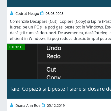
Codrut Neagu
08.03.2023
Comenzile Decupare (Cut), Copiere (Copy) și Lipire (Pas
lucrezi pe un PC și le poți găsi peste tot în Windows. Es
dacă știi cum să decupezi. De asemenea, dacă înțelegi cu
eficient în Windows, îți poți reduce drastic timpul petr
calculatorul sau dispozitivul tău. Acest tutorial ilustrea
TUTORIAL
Taie, Copiază și Lipește fișiere și dosare d
Diana Ann Roe
05.12.2019