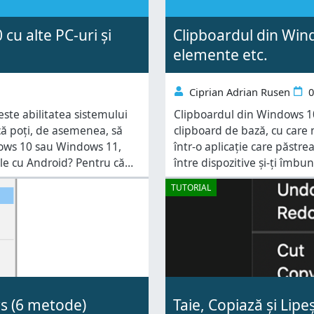
cu alte PC-uri și
Clipboardul din Wind
elemente etc.
Ciprian Adrian Rusen
0
ste abilitatea sistemului
Clipboardul din Windows 10 a
 că poți, de asemenea, să
clipboard de bază, cu care
ndows 10 sau Windows 11,
într-o aplicație care păstre
le cu Android? Pentru că
între dispozitive și-ți îmb
ă funcționeze, trebuie să
folosești Windows 10 și vre
TUTORIAL
prezentări sau pur și simpl
ws (6 metode)
Taie, Copiază și Lipe