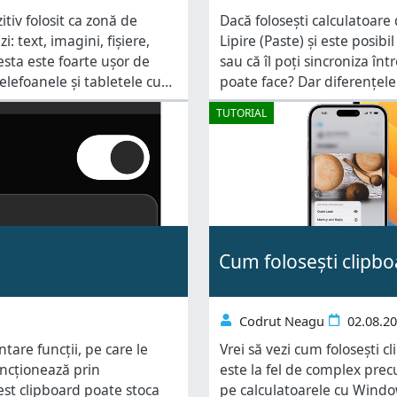
tiv folosit ca zonă de
Dacă folosești calculatoare
: text, imagini, fișiere,
Lipire (Paste) și este posibil
esta este foarte ușor de
sau că îl poți sincroniza într
elefoanele și tabletele cu
poate face? Dar diferențele
icire, Samsung oferă
Android sau de pe iPhone? D
TUTORIAL
Cum folosești clipb
Codrut Neagu
02.08.2
tare funcții, pe care le
Vrei să vezi cum folosești 
uncționează prin
este la fel de complex prec
est clipboard poate stoca
pe calculatoarele cu Window