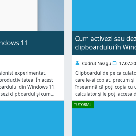
Cum activezi sau dez
Windows 11
clipboardului în Wi
Codrut Neagu
17.07.2
esionist experimentat,
Clipboardul de pe calculat
productivitatea. În acest
care le-ai copiat, precum și 
pboardului din Windows 11.
înseamnă că poți copia cu u
sezi clipboardul și cum
calculator și le poți accesa 
 lipești conținut și cum
productivitatea atunci când
TUTORIAL