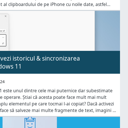
t al clipboardului de pe iPhone cu noile date, astfel
mul text pe care l-ai copiat. În acest
vezi istoricul & sincronizarea
ndows 11
024
 este unul dintre cele mai puternice dar subestimate
e operare. Știai că acesta poate face mult mai mult
mplu elementul pe care tocmai l-ai copiat? Dacă activezi
 face să salveze mai multe fragmente de text, imagini și
re le copiezi și chiar să