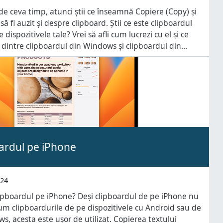
 de ceva timp, atunci știi ce înseamnă Copiere (Copy) și
 să fi auzit și despre clipboard. Știi ce este clipboardul
e dispozitivele tale? Vrei să afli cum lucrezi cu el și ce
 dintre clipboardul din Windows și clipboardul din
acă îți dorești
oardul pe iPhone
024
clipboardul pe iPhone? Deși clipboardul de pe iPhone nu
um clipboardurile de pe dispozitivele cu Android sau de
s, acesta este ușor de utilizat. Copierea textului