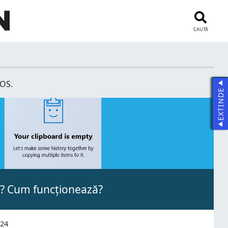
CAUTĂ
iOS.
EXTINDE
d? Cum funcționează?
024