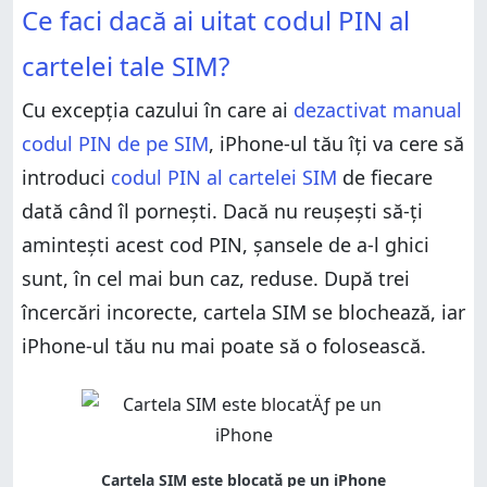
Ce faci dacă ai uitat codul PIN al
Unde introduci codul PUK pe un iPhone?
cartelei tale SIM?
Cum introduci codul PUK pe un iPhone?
Ai fost nevoit să folosești codul PUK pentru a-ți
Cu excepția cazului în care ai
dezactivat manual
debloca cartela SIM din iPhone?
codul PIN de pe SIM
, iPhone-ul tău îți va cere să
introduci
codul PIN al cartelei SIM
de fiecare
dată când îl pornești. Dacă nu reușești să-ți
amintești acest cod PIN, șansele de a-l ghici
sunt, în cel mai bun caz, reduse. După trei
încercări incorecte, cartela SIM se blochează, iar
iPhone-ul tău nu mai poate să o folosească.