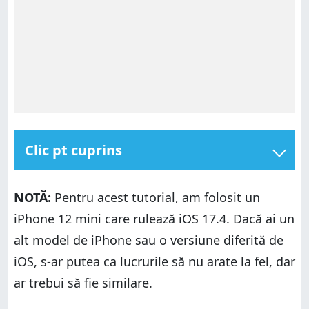
Clic pt cuprins
Ce faci dacă ai uitat codul PIN al cartelei tale SIM?
NOTĂ:
Pentru acest tutorial, am folosit un
Unde introduci codul PUK pe un iPhone?
iPhone 12 mini care rulează iOS 17.4. Dacă ai un
Cum introduci codul PUK pe un iPhone?
alt model de iPhone sau o versiune diferită de
Ai fost nevoit să folosești codul PUK pentru a-ți
debloca cartela SIM din iPhone?
iOS, s-ar putea ca lucrurile să nu arate la fel, dar
ar trebui să fie similare.
Ce faci dacă ai uitat codul PIN al cartelei tale SIM?