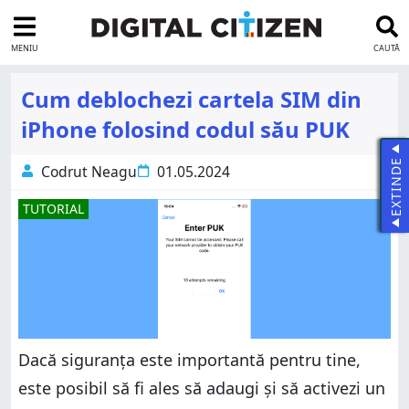
MENIU
CAUTĂ
Cum deblochezi cartela SIM din
iPhone folosind codul său PUK
EXTINDE
Codrut Neagu
01.05.2024
TUTORIAL
Dacă siguranța este importantă pentru tine,
este posibil să fi ales să adaugi și să activezi un