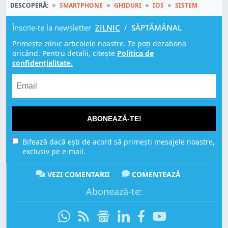
DESCOPERĂ:
SMARTPHONE
GHIDURI
IOS
SISTEM
Înscrie-te la newsletter
ZILNIC
/
SĂPTĂMÂNAL
Primește zilnic articolele noastre. Te poți dezabona
oricând. Pentru detalii, citește
Politica de
confidențialitate.
ABONEAZĂ-TE!
Bifează dacă ești de acord să primești mesajele noastre,
exclusiv pe e-mail.
VEZI COMENTARII
COMENTEAZĂ
Abonează-te: