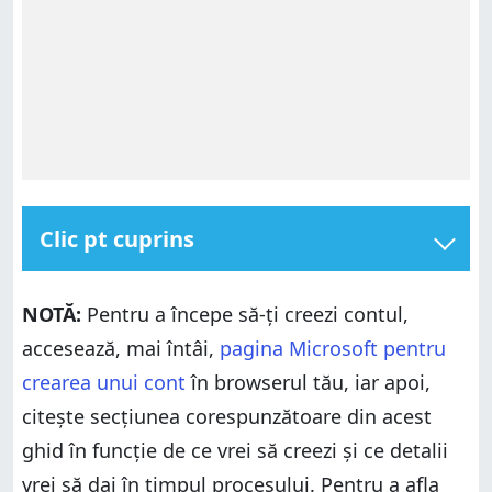
Clic pt cuprins
Cum creezi un cont Microsoft și o adresă de e-mail
Outlook.com sau Hotmail.com
NOTĂ:
Pentru a începe să-ți creezi contul,
Cum creezi un cont Microsoft folosind o adresă de e-
accesează, mai întâi,
pagina Microsoft pentru
mail existentă
crearea unui cont
în browserul tău, iar apoi,
Cum creezi un cont Microsoft folosindu-ți numărul de
telefon
citește secțiunea corespunzătoare din acest
Ce metodă ai folosit și de ce?
ghid în funcție de ce vrei să creezi și ce detalii
vrei să dai în timpul procesului. Pentru a afla