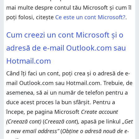
mai multe despre contul tău Microsoft și cum îl
poți folosi, citește
Ce este un cont Microsoft?
.
Cum creezi un cont Microsoft și o adresă de e-mail
Cum creezi un cont Microsoft și o
Outlook.com sau Hotmail.com
Cum creezi un cont Microsoft folosind o adresă de e-
adresă de e-mail Outlook.com sau
mail existentă
Cum creezi un cont Microsoft folosindu-ți numărul de
Hotmail.com
telefon
Ce metodă ai folosit și de ce?
Când îți faci un cont, poți crea și o adresă de e-
mail Outlook.com sau Hotmail.com. Trebuie, de
asemenea, să ai un număr de telefon pentru a
duce acest proces la bun sfârșit. Pentru a
începe, pe pagina Microsoft
Create account
(Creează cont)
(
Creează cont
), apasă pe linkul
„Get
a new email address”
(
Obține o adresă nouă de e-