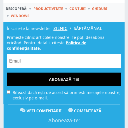
DESCOPERĂ:
PRODUCTIVITATE
CONTURI
GHIDURI
WINDOWS
Înscrie-te la newsletter
ZILNIC
/
SĂPTĂMÂNAL
Primește zilnic articolele noastre. Te poți dezabona
oricând. Pentru detalii, citește
Politica de
confidențialitate.
ABONEAZĂ-TE!
Bifează dacă ești de acord să primești mesajele noastre,
exclusiv pe e-mail.
VEZI COMENTARII
COMENTEAZĂ
Abonează-te: