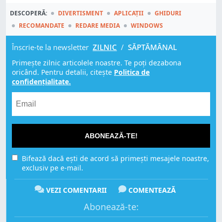
DESCOPERĂ:
DIVERTISMENT
APLICAȚII
GHIDURI
RECOMANDATE
REDARE MEDIA
WINDOWS
Înscrie-te la newsletter
ZILNIC
/
SĂPTĂMÂNAL
Primește zilnic articolele noastre. Te poți dezabona
oricând. Pentru detalii, citește
Politica de
confidențialitate.
ABONEAZĂ-TE!
Bifează dacă ești de acord să primești mesajele noastre,
exclusiv pe e-mail.
VEZI COMENTARII
COMENTEAZĂ
Abonează-te: