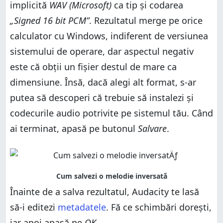
implicită
WAV (Microsoft)
ca tip și codarea
„Signed 16 bit PCM”
. Rezultatul merge pe orice
calculator cu Windows, indiferent de versiunea
sistemului de operare, dar aspectul negativ
este că obții un fișier destul de mare ca
dimensiune. Însă, dacă alegi alt format, s-ar
putea să descoperi că trebuie să instalezi și
codecurile audio potrivite pe sistemul tău. Când
ai terminat, apasă pe butonul
Salvare
.
Înainte de a salva rezultatul, Audacity te lasă
să-i editezi
metadatele
. Fă ce schimbări dorești,
iar apoi apasă pe
OK
.