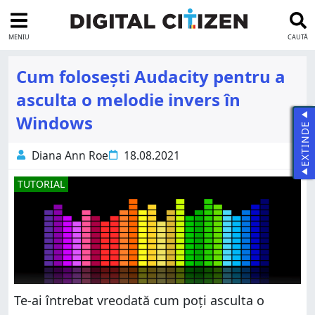
MENIU
CAUTĂ
Cum folosești Audacity pentru a
asculta o melodie invers în
Windows
EXTINDE
Diana Ann Roe
18.08.2021
TUTORIAL
Te-ai întrebat vreodată cum poți asculta o