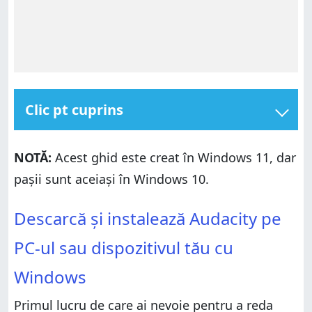
Clic pt cuprins
Descarcă și instalează Audacity pe PC-ul sau
dispozitivul tău cu Windows
NOTĂ:
Acest ghid este creat în Windows 11, dar
Deschide în Audacity cântecul pe care vrei să-l
pașii sunt aceiași în Windows 10.
inversezi
Descarcă și instalează Audacity pe PC-ul sau
Cum inversezi o melodie în Audacity
Descarcă și instalează Audacity pe
dispozitivul tău cu Windows
Salvează melodia inversată
Deschide în Audacity cântecul pe care vrei să-l
PC-ul sau dispozitivul tău cu
Ce melodie ai inversat și de ce?
inversezi
Cum inversezi o melodie în Audacity
Windows
Salvează melodia inversată
Primul lucru de care ai nevoie pentru a reda
Ce melodie ai inversat și de ce?