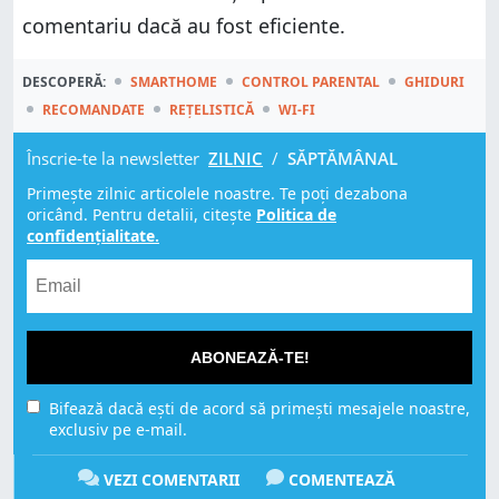
comentariu dacă au fost eficiente.
DESCOPERĂ:
SMARTHOME
CONTROL PARENTAL
GHIDURI
RECOMANDATE
REȚELISTICĂ
WI-FI
Înscrie-te la newsletter
ZILNIC
/
SĂPTĂMÂNAL
Primește zilnic articolele noastre. Te poți dezabona
oricând. Pentru detalii, citește
Politica de
confidențialitate.
ABONEAZĂ-TE!
Bifează dacă ești de acord să primești mesajele noastre,
exclusiv pe e-mail.
VEZI COMENTARII
COMENTEAZĂ