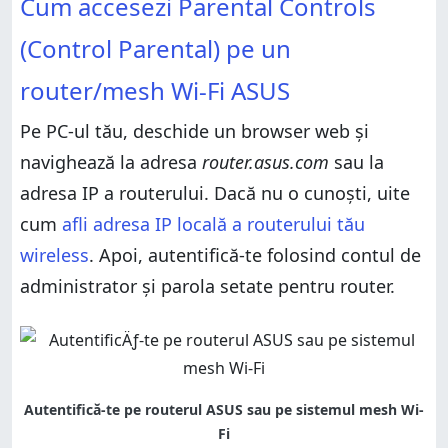
Cum accesezi Parental Controls
un router/mesh Wi-Fi ASUS
Cum restricționezi conținutul accesat de copilul tău
pe internet (blochează YouTube, conținutul pentru
Cum restricționezi conținutul accesat de copilul tău
adulți și altele)
(Control Parental) pe un
pe internet (blochează YouTube, conținutul pentru
adulți și altele)
Cum editezi sau ștergi regulile de control parental
router/mesh Wi-Fi ASUS
pentru conținut
Cum editezi sau ștergi regulile de control parental
pentru conținut
Cum funcționează blocarea de conținut de pe
Pe PC-ul tău, deschide un browser web și
routerul ASUS?
Cum funcționează blocarea de conținut de pe
routerul ASUS?
navighează la adresa
router.asus.com
sau la
Cum instalez controlul parental pe un router ASUS?
Cum instalez controlul parental pe un router ASUS?
adresa IP a routerului. Dacă nu o cunoști, uite
Cum ți se par opțiunile de control parental oferite de
ASUS AiProtection?
Cum ți se par opțiunile de control parental oferite de
cum
afli adresa IP locală a routerului tău
ASUS AiProtection?
wireless
. Apoi, autentifică-te folosind contul de
administrator și parola setate pentru router.