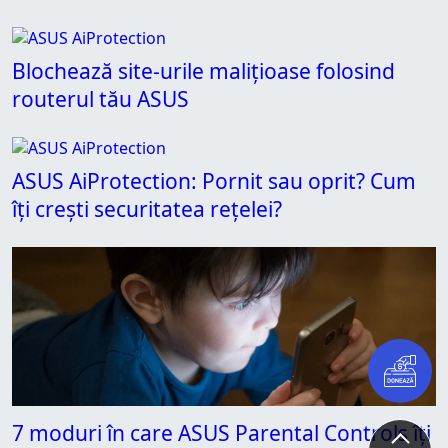
Blochează site-urile malițioase folosind
routerul tău ASUS
ASUS AiProtection: Pornit sau oprit? Cum
îți crești securitatea rețelei?
7 moduri în care ASUS Parental Controls îți