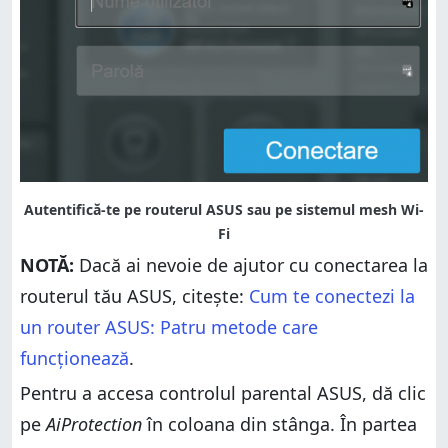
NOTĂ:
Dacă ai nevoie de ajutor cu conectarea la
routerul tău ASUS, citește:
Cum te conectezi la
un router ASUS: Patru metode care
funcționează
.
Pentru a accesa controlul parental ASUS, dă clic
pe
AiProtection
în coloana din stânga. În partea