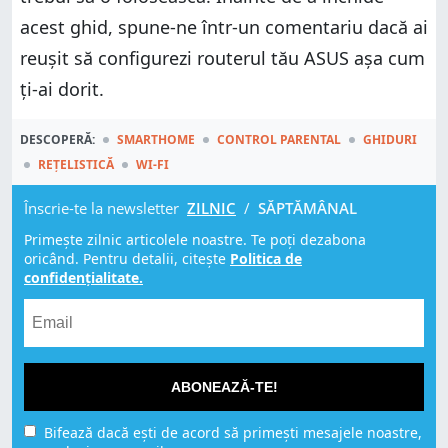
acest ghid, spune-ne într-un comentariu dacă ai
reușit să configurezi routerul tău ASUS așa cum
ți-ai dorit.
DESCOPERĂ:
SMARTHOME
CONTROL PARENTAL
GHIDURI
REȚELISTICĂ
WI-FI
Înscrie-te la newsletter
ZILNIC
/
SĂPTĂMÂNAL
Primește zilnic articolele noastre. Te poți dezabona
oricând. Pentru detalii, citește
Politica de
confidențialitate.
ABONEAZĂ-TE!
Bifează dacă ești de acord să primești mesajele noastre,