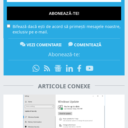
ABONEAZĂ-TE!
Bifează dacă ești de acord să primești mesajele noastre,
exclusiv pe e-mail.
VEZI COMENTARII
COMENTEAZĂ
Abonează-te:
ARTICOLE CONEXE