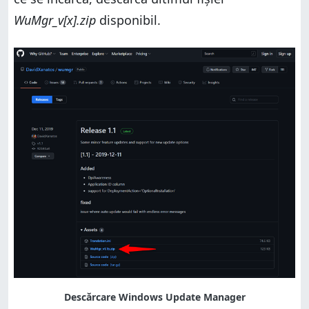
WuMgr_v[x].zip
disponibil.