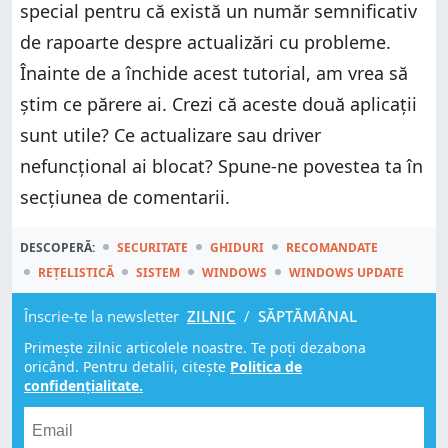
special pentru că există un număr semnificativ
de rapoarte despre actualizări cu probleme.
Înainte de a închide acest tutorial, am vrea să
știm ce părere ai. Crezi că aceste două aplicații
sunt utile? Ce actualizare sau driver
nefuncțional ai blocat? Spune-ne povestea ta în
secțiunea de comentarii.
DESCOPERĂ:
SECURITATE
GHIDURI
RECOMANDATE
REȚELISTICĂ
SISTEM
WINDOWS
WINDOWS UPDATE
Înscrie-te la newsletter
ZILNIC
/
SĂPTĂMÂNAL
Primește zilnic articolele noastre. Te poți dezabona
oricând. Pentru detalii, citește
Politica de
confidențialitate.