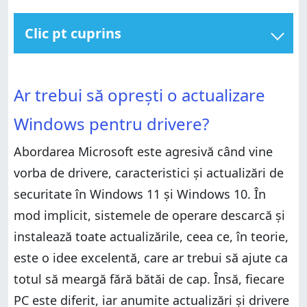
Clic pt cuprins
Ar trebui să oprești o actualizare Windows pentru
drivere?
Ar trebui să oprești o actualizare Windows pentru
Ar trebui să oprești o actualizare
drivere?
1. Cum blochezi actualizări de Windows cu “Show or
hide updates tool” (wushowhide)
1. Cum blochezi actualizări de Windows cu “Show or
Windows pentru drivere?
hide updates tool” (wushowhide)
2. Cum blochezi actualizări de Windows cu “Windows
Update Manager” (WuMgr)
2. Cum blochezi actualizări de Windows cu “Windows
Abordarea Microsoft este agresivă când vine
Update Manager” (WuMgr)
Ce actualizări sau drivere din Windows ai blocat?
vorba de drivere, caracteristici și actualizări de
Ce actualizări sau drivere din Windows ai blocat?
securitate în Windows 11 și Windows 10. În
mod implicit, sistemele de operare descarcă și
instalează toate actualizările, ceea ce, în teorie,
este o idee excelentă, care ar trebui să ajute ca
totul să meargă fără bătăi de cap. Însă, fiecare
PC este diferit, iar anumite actualizări și drivere