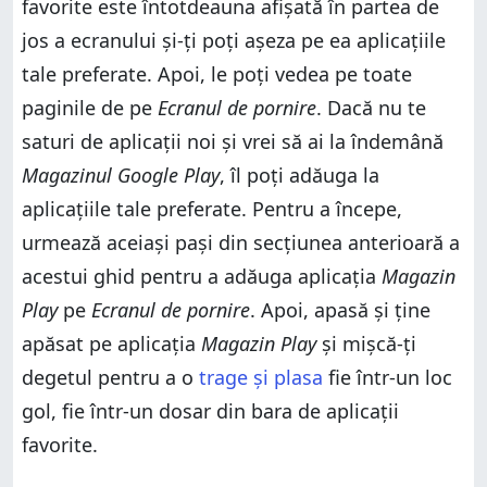
favorite este întotdeauna afișată în partea de
jos a ecranului și-ți poți așeza pe ea aplicațiile
tale preferate. Apoi, le poți vedea pe toate
paginile de pe
Ecranul de pornire
. Dacă nu te
saturi de aplicații noi și vrei să ai la îndemână
Magazinul Google Play
, îl poți adăuga la
aplicațiile tale preferate. Pentru a începe,
urmează aceiași pași din secțiunea anterioară a
acestui ghid pentru a adăuga aplicația
Magazin
Play
pe
Ecranul de pornire
. Apoi, apasă și ține
apăsat pe aplicația
Magazin Play
și mișcă-ți
degetul pentru a o
trage și plasa
fie într-un loc
gol, fie într-un dosar din bara de aplicații
favorite.