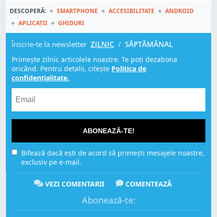
DESCOPERĂ:
SMARTPHONE
ACCESIBILITATE
ANDROID
APLICAȚII
GHIDURI
Înscrie-te la newsletter
ZILNIC
/
SĂPTĂMÂNAL
Primește zilnic articolele noastre. Te poți dezabona
oricând. Pentru detalii, citește
Politica de
confidențialitate.
ABONEAZĂ-TE!
Bifează dacă ești de acord să primești mesajele noastre,
exclusiv pe e-mail.
VEZI COMENTARII
COMENTEAZĂ
Abonează-te: