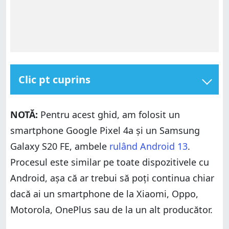
Clic pt cuprins
1. Cum deschizi Magazinul Google Play din lista de
aplicații
NOTĂ:
Pentru acest ghid, am folosit un
2. Cum deschizi Magazinul Play folosind scurtătura
smartphone Google Pixel 4a și un Samsung
sa de pe Ecranul de pornire
Galaxy S20 FE, ambele
rulând Android 13
.
3. Cum adaugi o scurtătură către Magazinul Play pe
Ecranul de pornire
Procesul este similar pe toate dispozitivele cu
3.1. Cum adaugi Magazinul Play pe Ecranul de
Android, așa că ar trebui să poți continua chiar
pornire în versiunea standard de Android
dacă ai un smartphone de la Xiaomi, Oppo,
3.2. Cum adaugi Magazinul Google Play pe
Ecranul de pornire al unui dispozitiv Samsung
Motorola, OnePlus sau de la un alt producător.
Galaxy
1. Cum deschizi Magazinul Google Play din lista de
4. Cum adaugi și deschizi Magazinul Play pe bara de