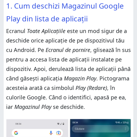
1. Cum deschizi Magazinul Google
aplicații
aplicații favorite
2. Cum deschizi Magazinul Play folosind scurtătura
5. Cum deschizi Magazinul Google Play folosind
Play din lista de aplicații
sa de pe Ecranul de pornire
Setările de pe Android
3. Cum adaugi o scurtătură către Magazinul Play pe
6. Cum deschizi Magazinul Play cu Asistentul Google
Ecranul
Toate Aplicațiile
este un mod sigur de a
Ecranul de pornire
Cum preferi să deschizi Magazinul Google Play?
deschide orice aplicație de pe dispozitivul tău
3.1. Cum adaugi Magazinul Play pe Ecranul de
pornire în versiunea standard de Android
cu Android. Pe
Ecranul de pornire
, glisează în sus
3.2. Cum adaugi Magazinul Google Play pe
pentru a accesa lista de aplicații instalate pe
Ecranul de pornire al unui dispozitiv Samsung
Galaxy
dispozitiv. Apoi, derulează lista de aplicații până
4. Cum adaugi și deschizi Magazinul Play pe bara de
când găsești aplicația
Magazin Play
. Pictograma
aplicații favorite
acesteia arată ca simbolul
Play (Redare)
, în
5. Cum deschizi Magazinul Google Play folosind
Setările de pe Android
culorile Google. Când o identifici, apasă pe ea,
6. Cum deschizi Magazinul Play cu Asistentul Google
iar
Magazinul Play
se deschide.
Cum preferi să deschizi Magazinul Google Play?