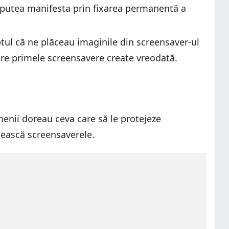
 se putea manifesta prin fixarea permanentă a
tul că ne plăceau imaginile din screensaver-ul
ntre primele screensavere create vreodată.
enii doreau ceva care să le protejeze
osească screensaverele.