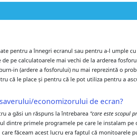
izorului de ecran?
izorului de ecran?
te pentru a înnegri ecranul sau pentru a-l umple cu i
icativ în ziua de astăzi?
e de pe calculatoarele mai vechi de la arderea fosforul
icativ în ziua de astăzi?
 burn-in (ardere a fosforului) nu mai reprezintă o p
nătoare pentru ecranele LCD?
ntru că le place și pentru că le pot utiliza pentru a a
nătoare pentru ecranele LCD?
ensaverului/economizorului de ecran?
tru a găsi un răspuns la întrebarea
"care este scopul p
 unul dintre primele programele pe care le instalam pe
 care făceam acest lucru era faptul că monitoarele pu