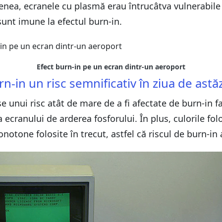
a, ecranele cu plasmă erau întrucâtva vulnerabile la 
sunt imune la efectul burn-in.
Efect burn-in pe un ecran dintr-un aeroport
-in un risc semnificativ în ziua de astăz
e unui risc atât de mare de a fi afectate de burn-in f
a ecranului de arderea fosforului. În plus, culorile f
notone folosite în trecut, astfel că riscul de burn-in