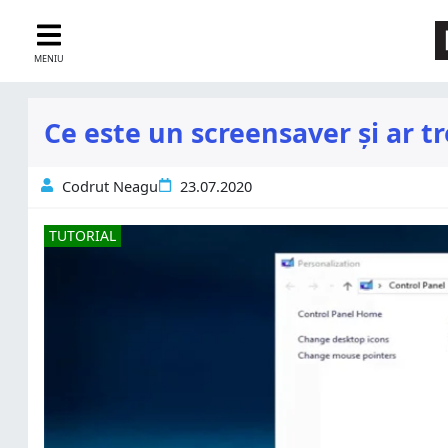
MENIU
Ce este un screensaver și ar tr
Codrut Neagu
23.07.2020
TUTORIAL