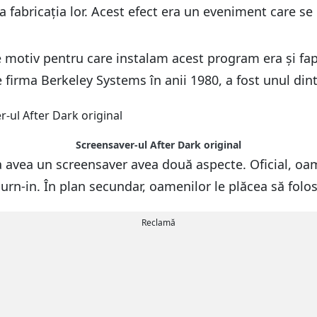
t la fabricația lor. Acest efect era un eveniment care
 motiv pentru care instalam acest program era și fap
e firma Berkeley Systems în anii 1980, a fost unul di
Screensaver-ul After Dark original
a avea un screensaver avea două aspecte. Oficial, oam
burn-in. În plan secundar, oamenilor le plăcea să fol
Reclamă