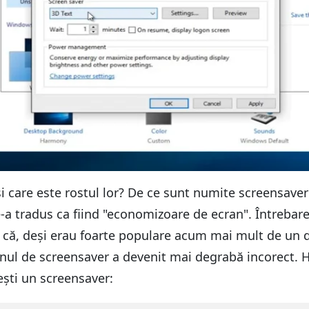
 și care este rostul lor? De ce sunt numite screensav
le-a tradus ca fiind "economizoare de ecran". Întreba
că, deși erau foarte populare acum mai mult de un d
enul de screensaver a devenit mai degrabă incorect. H
ești un screensaver: