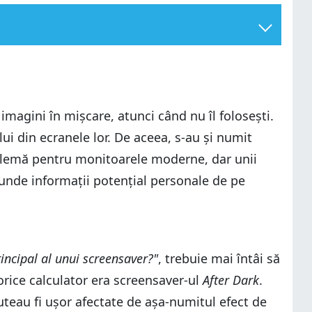
magini în mișcare, atunci când nu îl folosești.
ui din ecranele lor. De aceea, s-au și numit
roblemă pentru monitoarele moderne, dar unii
scunde informații potențial personale de pe
rincipal al unui screensaver?"
, trebuie mai întâi să
 orice calculator era screensaver-ul
After Dark
.
teau fi ușor afectate de așa-numitul efect de