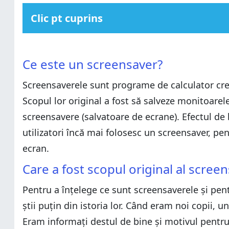
Clic pt cuprins
Ce este un screensaver?
Ce este un screensaver?
Care a fost scopul original al screensaverului/econom
Ce este un screensaver?
Care a fost scopul original al screensaverului/econom
Ce este (sau ce era) efectul de burn-in?
Screensaverele sunt programe de calculator crea
Ce este (sau ce era) efectul de burn-in?
De ce nu mai este acest efect de burn-in un risc semnif
Scopul lor original a fost să salveze monitoarel
De ce nu mai este acest efect de burn-in un risc semnif
Cum stau lucrurile cu ecranele LCD?
screensavere (salvatoare de ecrane). Efectul de
Cum stau lucrurile cu ecranele LCD?
Pot screensaverele (economizoarele de ecran) fi dău
utilizatori încă mai folosesc un screensaver, pe
Pot screensaverele (economizoarele de ecran) fi dău
De ce ar trebui să folosești un screensaver?
ecran.
De ce ar trebui să folosești un screensaver?
Tu folosești un screensaver pe PC-ul tău?
Tu folosești un screensaver pe PC-ul tău?
Care a fost scopul original al scre
Pentru a înțelege ce sunt screensaverele și pen
știi puțin din istoria lor. Când eram noi copii,
Eram informați destul de bine și motivul pentru