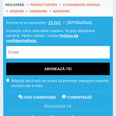
DESCOPERĂ:
PRODUCTIVITATE
ECONOMISIRE ENERGIE
GHIDURI
HARDWARE
WINDOWS
Înscrie-te la newsletter
ZILNIC
/
SĂPTĂMÂNAL
Primește zilnic articolele noastre. Te poți dezabona
oricând. Pentru detalii, citește
Politica de
confidențialitate.
ABONEAZĂ-TE!
Bifează dacă ești de acord să primești mesajele noastre,
exclusiv pe e-mail.
VEZI COMENTARII
COMENTEAZĂ
Abonează-te: