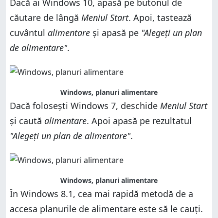
Dacă ai Windows 10, apasă pe butonul de
9. Cum accesezi planurile de alimentare folosind
pictograma de baterie (în toate versiunile de
Explorer (în Windows 10 și Windows 8.1) sau
Windows)
căutare de lângă
Meniul Start
. Apoi, tastează
Windows Explorer (în Windows 7)
5. Cum accesezi planurile de alimentare folosind
cuvântul
alimentare
și apasă pe
"Alegeți un plan
Care este metoda ta favorită de a accesa planurile
meniul WinX (în Windows 10 și Windows 8.1)
de alimentare din Windows?
de alimentare"
.
6. Cum accesezi planurile de alimentare folosind
Linia de comandă sau PowerShell (în toate versiunile
de Windows)
7. Cum accesezi planurile de alimentare folosind
fereastra Executare (în toate versiunile de Windows)
Windows, planuri alimentare
Dacă folosești Windows 7, deschide
8. Cum accesezi planurile de alimentare folosind
Meniul Start
Managerul de activități (în toate versiunile de
și caută
alimentare
. Apoi apasă pe rezultatul
Windows)
"Alegeți un plan de alimentare"
.
9. Cum accesezi planurile de alimentare folosind
Explorer (în Windows 10 și Windows 8.1) sau
Windows Explorer (în Windows 7)
Care este metoda ta favorită de a accesa planurile
de alimentare din Windows?
Windows, planuri alimentare
În Windows 8.1, cea mai rapidă metodă de a
accesa planurile de alimentare este să le cauți.