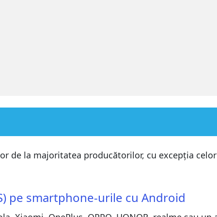
urile cu Android
lor de la majoritatea producătorilor, cu excepția celo
laxy
urile cu Android
) pe smartphone-urile cu Android
laxy