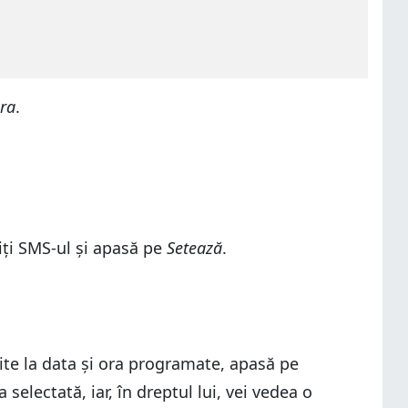
ora
.
miți SMS-ul și apasă pe
Setează
.
mite la data și ora programate, apasă pe
electată, iar, în dreptul lui, vei vedea o