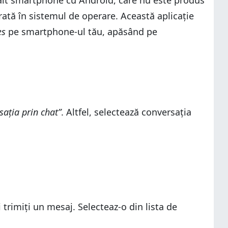
lt smartphone cu Android, care nu este produs
grată în sistemul de operare. Această aplicație
es
pe smartphone-ul tău, apăsând pe
sația prin chat”
. Altfel, selectează conversația
trimiți un mesaj. Selecteaz-o din lista de