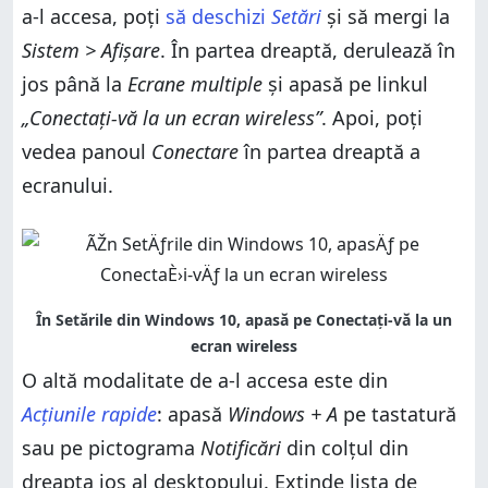
a-l accesa, poți
să deschizi
Setări
și să mergi la
Ai reușit să te conectezi la televizorul tău?
Sistem > Afișare
. În partea dreaptă, derulează în
jos până la
Ecrane multiple
și apasă pe linkul
„Conectați-vă la un ecran wireless”
. Apoi, poți
vedea panoul
Conectare
în partea dreaptă a
ecranului.
O altă modalitate de a-l accesa este din
Acțiunile rapide
: apasă
Windows + A
pe tastatură
sau pe pictograma
Notificări
din colțul din
dreapta jos al desktopului. Extinde lista de