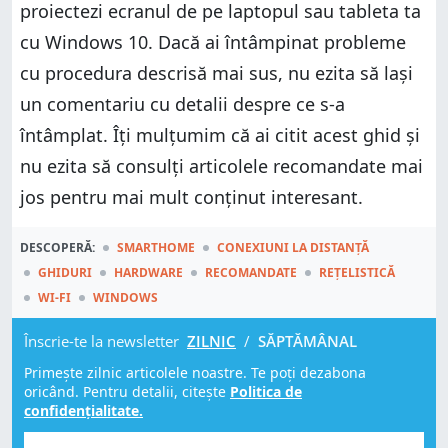
proiectezi ecranul de pe laptopul sau tableta ta
cu Windows 10. Dacă ai întâmpinat probleme
cu procedura descrisă mai sus, nu ezita să lași
un comentariu cu detalii despre ce s-a
întâmplat. Îți mulțumim că ai citit acest ghid și
nu ezita să consulți articolele recomandate mai
jos pentru mai mult conținut interesant.
DESCOPERĂ:
SMARTHOME
CONEXIUNI LA DISTANȚĂ
GHIDURI
HARDWARE
RECOMANDATE
REȚELISTICĂ
WI-FI
WINDOWS
Înscrie-te la newsletter
ZILNIC
/
SĂPTĂMÂNAL
Primește zilnic articolele noastre. Te poți dezabona
oricând. Pentru detalii, citește
Politica de
confidențialitate.