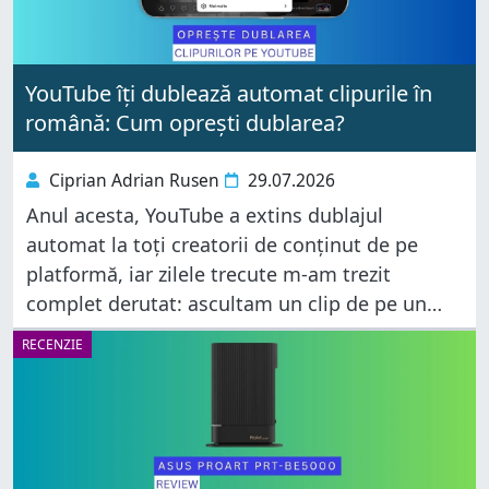
YouTube îți dublează automat clipurile în
română: Cum oprești dublarea?
Ciprian Adrian Rusen
29.07.2026
Anul acesta, YouTube a extins dublajul
automat la toți creatorii de conținut de pe
platformă, iar zilele trecute m-am trezit
complet derutat: ascultam un clip de pe un
canal în limba engleză, dar vocile erau redate
RECENZIE
în română cu ajutorul