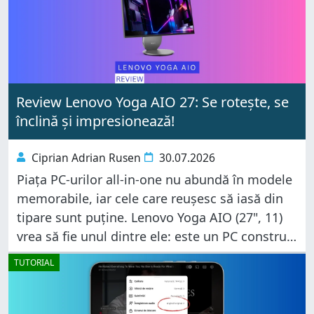
tău pentru a facilita o reconectare
Review Lenovo Yoga AIO 27: Se rotește, se
înclină și impresionează!
Ciprian Adrian Rusen
30.07.2026
Piața PC-urilor all-in-one nu abundă în modele
memorabile, iar cele care reușesc să iasă din
tipare sunt puține. Lenovo Yoga AIO (27", 11)
vrea să fie unul dintre ele: este un PC construit
în jurul unui ecran superb de 27
TUTORIAL