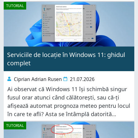
telefoane pliabile. Drept urmare, pe lângă
TUTORIAL
modelul Galaxy Z Flip8,
Serviciile de locație în Windows 11: ghidul
complet
Ciprian Adrian Rusen
21.07.2026
Ai observat că Windows 11 își schimbă singur
fusul orar atunci când călătorești, sau că-ți
afișează automat prognoza meteo pentru locul
în care te afli? Asta se întâmplă datorită
serviciilor de locație. Însă, aceeași tehnologie
TUTORIAL
care îți face viața mai