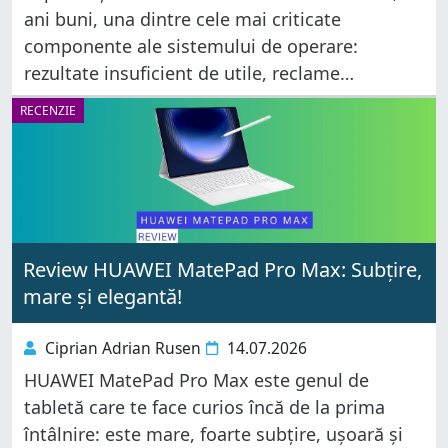
ani buni, una dintre cele mai criticate
componente ale sistemului de operare:
rezultate insuficient de utile, reclame
strecurate printre fișierele pe care le cauți și
RECENZIE
sugestii web afișate înaintea aplicațiilor de pe
Review HUAWEI MatePad Pro Max: Subțire,
mare și elegantă!
Ciprian Adrian Rusen
14.07.2026
HUAWEI MatePad Pro Max este genul de
tabletă care te face curios încă de la prima
întâlnire: este mare, foarte subțire, ușoară și