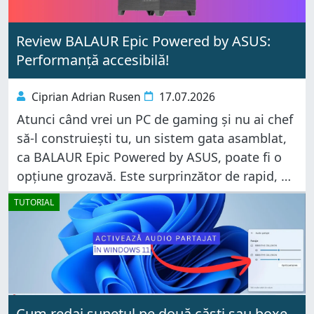
Review BALAUR Epic Powered by ASUS:
Performanță accesibilă!
Ciprian Adrian Rusen
17.07.2026
Atunci când vrei un PC de gaming și nu ai chef
să-l construiești tu, un sistem gata asamblat,
ca BALAUR Epic Powered by ASUS, poate fi o
opțiune grozavă. Este surprinzător de rapid, nu
ocupă mult spațiu pe birou și
TUTORIAL
Cum redai sunetul pe două căști sau boxe