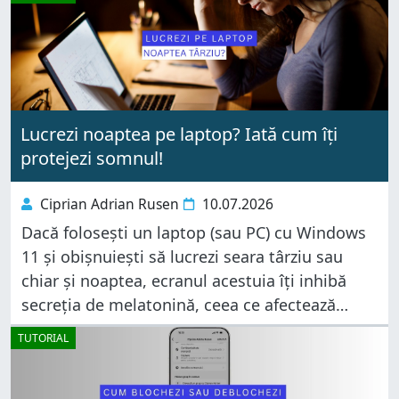
alta, din primăvara
Lucrezi noaptea pe laptop? Iată cum îți
protejezi somnul!
Ciprian Adrian Rusen
10.07.2026
Dacă folosești un laptop (sau PC) cu Windows
11 și obișnuiești să lucrezi seara târziu sau
chiar și noaptea, ecranul acestuia îți inhibă
secreția de melatonină, ceea ce afectează
capacitatea corpului tău de a adormi, îți
TUTORIAL
dereglează ritmul circadian și