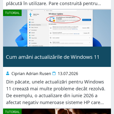
plăcută în utilizare. Pare construită pentru
oameni care își doresc un dispozitiv practic
TUTORIAL
care nu a uitat
Cum amâni actualizările de Windows 11
Ciprian Adrian Rusen
13.07.2026
Din păcate, unele actualizări pentru Windows
11 creează mai multe probleme decât rezolvă.
De exemplu, o actualizare din iunie 2026 a
afectat negativ numeroase sisteme HP care
afișau un ecran albastru la pornire în timp ce o
TUTORIAL