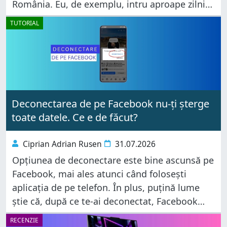
România. Eu, de exemplu, intru aproape zilnic,
iar contul meu adună inevitabil o mulțime de
TUTORIAL
informații
Deconectarea de pe Facebook nu-ți șterge
toate datele. Ce e de făcut?
Ciprian Adrian Rusen
31.07.2026
Opțiunea de deconectare este bine ascunsă pe
Facebook, mai ales atunci când folosești
aplicația de pe telefon. În plus, puțină lume
știe că, după ce te-ai deconectat, Facebook
continuă să păstreze informații despre profilul
RECENZIE