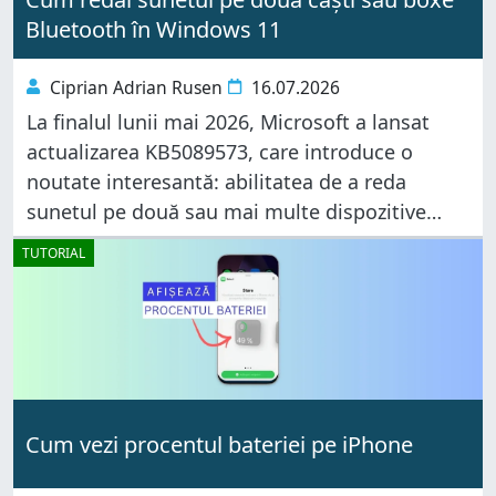
Bluetooth în Windows 11
Ciprian Adrian Rusen
16.07.2026
La finalul lunii mai 2026, Microsoft a lansat
actualizarea KB5089573, care introduce o
noutate interesantă: abilitatea de a reda
sunetul pe două sau mai multe dispozitive
Bluetooth conectate simultan. De ce contează
TUTORIAL
asta? Imaginează-ți că tocmai ai început un
zbor
Cum vezi procentul bateriei pe iPhone