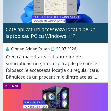
Câte aplicații îți accesează locația pe un
laptop sau PC cu Windows 11?
Ciprian Adrian Rusen
20.07.2026
Cred că majoritatea utilizatorilor de
smartphone-uri știu că aplicațiile pe care le
folosesc le accesează locația cu regularitate.
Bănuiesc că un procent mic dintre aceiași
utilizatori realizează că și aplicațiile de pe
RECENZIE
laptopul sau PC-ul lor cu Windows 11 fac