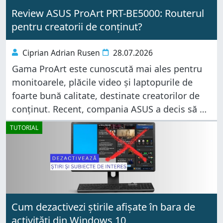
Review ASUS ProArt PRT-BE5000: Routerul
pentru creatorii de conținut?
Ciprian Adrian Rusen
28.07.2026
Gama ProArt este cunoscută mai ales pentru
monitoarele, plăcile video și laptopurile de
foarte bună calitate, destinate creatorilor de
conținut. Recent, compania ASUS a decis să o
extindă cu o nouă categorie de produse:
TUTORIAL
routere și switch-uri. ProArt PRT-BE5000 este
Cum dezactivezi știrile afișate în bara de
activități din Windows 10