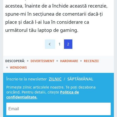
acestea, înainte de a închide această recenzie,
spune-mi în secțiunea de comentarii dacă-ți
place și dacă l-ai lua în considerare ca
următorul tău laptop de gaming.
1
2
DESCOPERĂ:
DIVERTISMENT
HARDWARE
RECENZII
WINDOWS
Înscrie-te la newsletter
ZILNIC
/
SĂPTĂMÂNAL
Primește zilnic articolele noastre. Te poți dezabona
oricând. Pentru detalii, citește
Politica de
confidențialitate.