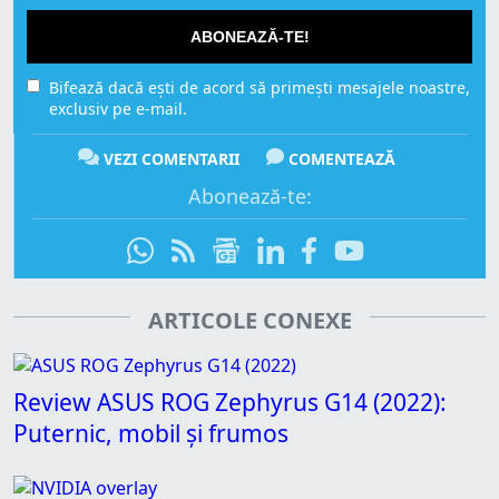
ABONEAZĂ-TE!
Bifează dacă ești de acord să primești mesajele noastre,
exclusiv pe e-mail.
VEZI COMENTARII
COMENTEAZĂ
Abonează-te:
ARTICOLE CONEXE
Review ASUS ROG Zephyrus G14 (2022):
Puternic, mobil și frumos