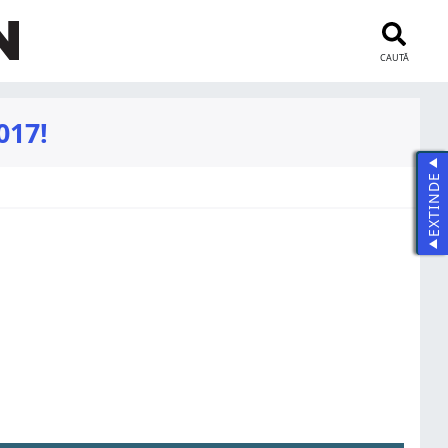
CAUTĂ
017!
EXTINDE