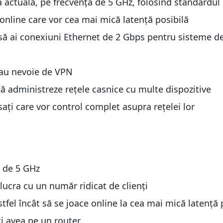
a actuală, pe frecvența de 5 GHz, folosind standardul
AC5300
online care vor cea mai mică latență posibilă
pture GT-AC5300
t să ai conexiuni Ethernet de 2 Gbps pentru sisteme d
pture GT-AC5300
e au nevoie de VPN
să administreze rețele casnice cu multe dispozitive
sați care vor control complet asupra rețelei lor
GT-AC5300?
GT-AC5300?
a de 5 GHz
ucra cu un număr ridicat de clienți
stfel încât să se joace online la cea mai mică latență 
i avea pe un router