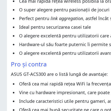
Cea mai rapidă rețea wireless posibilă la or
Despachetarea routerului ASUS ROG Rapture GT-
Caracteristici hardware și design
O super alegere pentru pasionații de jocuri 
Caracteristici hardware și design
Configurarea și utilizarea routerului ASUS ROG Ra
Perfect pentru
link aggregation
, astfel încâ
Configurarea și utilizarea routerului ASUS ROG Ra
Performanța wireless
Ideal pentru securizarea casei tale
Performanța wireless
Performanţa pentru reţelele cu fir
O alegere excelentă pentru utilizatorii car
Performanţa pentru reţelele cu fir
Performanța pe USB
Hardware-ul său foarte puternic îi permite 
Performanța pe USB
Caracteristici suplimentare
O alegere excelentă pentru utilizatorii avan
Caracteristici suplimentare
Care este părerea ta despre ASUS ROG Rapture 
Pro și contra
Care este părerea ta despre ASUS ROG Rapture 
ASUS GT-AC5300 are o listă lungă de avantaje:
Oferă cea mai rapidă rețea WiFi la frecvenț
Vine cu hardware impresionant, care poate l
Include caracteristici utile pentru gameri, a
Oferă cea mai bună securitate pe care o poț