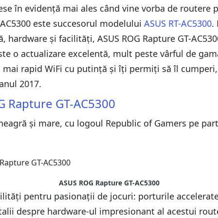
se în evidență mai ales când vine vorba de routere 
-AC5300 este succesorul modelului
ASUS RT-AC5300
.
, hardware și facilități, ASUS ROG Rapture GT-AC5300
te o actualizare excelentă, mult peste vârful de gam
 mai rapid WiFi cu putință și îți permiți să îl cump
 anul 2017.
G Rapture GT-AC5300
eagră și mare, cu logoul Republic of Gamers pe part
ASUS ROG Rapture GT-AC5300
ilități pentru pasionații de jocuri: porturile accele
alii despre hardware-ul impresionant al acestui route