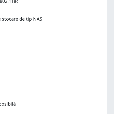
 802.11ac
e stocare de tip NAS
posibilă