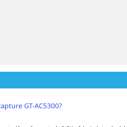
300?
300?
Rapture GT-AC5300?
AC5300