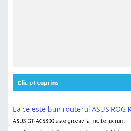
Clic pt cuprins
La ce este bun routerul ASUS ROG Rapture GT-AC5
La ce este bun routerul ASUS ROG Rapture GT-AC5
Pro și contra
La ce este bun routerul ASUS ROG 
Pro și contra
Verdict
ASUS GT-AC5300 este grozav la multe lucruri:
Verdict
Despachetarea routerului ASUS ROG Rapture GT-