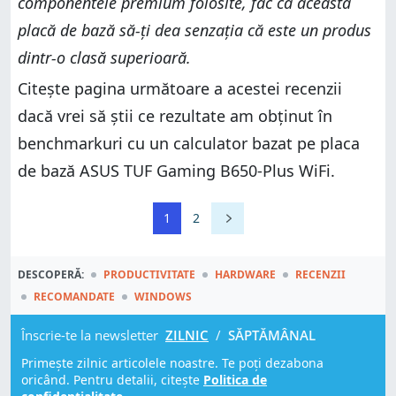
componentele premium folosite, fac ca această
placă de bază să-ți dea senzația că este un produs
dintr-o clasă superioară.
Citește pagina următoare a acestei recenzii
dacă vrei să știi ce rezultate am obținut în
benchmarkuri cu un calculator bazat pe placa
de bază ASUS TUF Gaming B650-Plus WiFi.
1
2
DESCOPERĂ:
PRODUCTIVITATE
HARDWARE
RECENZII
RECOMANDATE
WINDOWS
Înscrie-te la newsletter
ZILNIC
/
SĂPTĂMÂNAL
Primește zilnic articolele noastre. Te poți dezabona
oricând. Pentru detalii, citește
Politica de