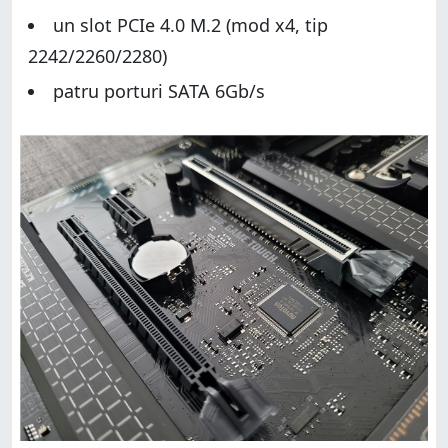
un slot PCIe 4.0 M.2 (mod x4, tip
2242/2260/2280)
patru porturi SATA 6Gb/s