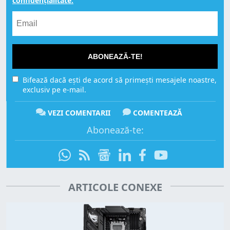
confidențialitate.
ABONEAZĂ-TE!
Bifează dacă ești de acord să primești mesajele noastre,
exclusiv pe e-mail.
VEZI COMENTARII
COMENTEAZĂ
Abonează-te:
ARTICOLE CONEXE