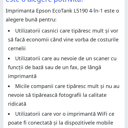
Verdict
Caracteristici hardware și design
Imprimanta Epson EcoTank L5190 4-în-1 este o
Caracteristici hardware și design
Instalarea și configurarea imprimantei Epson
EcoTank L5190
alegere bună pentru:
Instalarea și configurarea imprimantei Epson
EcoTank L5190
Utilizarea imprimantei Epson EcoTank L5190
Utilizatorii casnici care tipăresc mult și vor
Utilizarea imprimantei Epson EcoTank L5190
Care este părerea ta despre Epson EcoTank L5190?
să facă economii când vine vorba de costurile
Care este părerea ta despre Epson EcoTank L5190?
cernelii
Utilizatorii care au nevoie de un scaner cu
funcții de bază sau de un fax, pe lângă
imprimantă
Micile companii care tipăresc mult și nu au
nevoie să tipărească fotografii la calitate
ridicată
Utilizatorii care vor o imprimantă WiFi ce
poate fi conectată și la dispozitivele mobile