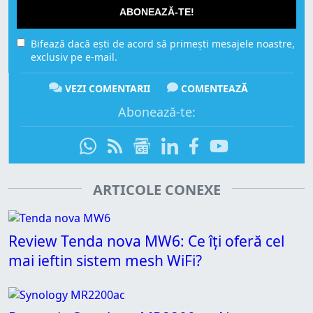
ABONEAZĂ-TE!
Bifează dacă ești de acord să primești mesajele noastre,
exclusiv pe e-mail.
VEZI COMENTARII
COMENTEAZĂ
Abonează-te:
ARTICOLE CONEXE
Review Tenda nova MW6: Ce îți oferă cel
mai ieftin sistem mesh WiFi?