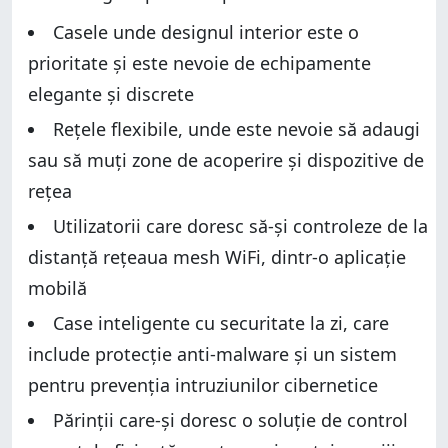
Caracteristici hardware și design
Configurarea și utilizarea sistemului TP-Link Deco M5
Casele unde designul interior este o
pentru întreaga casă
Configurarea și utilizarea sistemului TP-Link Deco M5
pentru întreaga casă
prioritate și este nevoie de echipamente
Performanța wireless
Performanța wireless
elegante și discrete
Performanţa pentru reţelele cu fir
Performanţa pentru reţelele cu fir
Caracteristici suplimentare
Rețele flexibile, unde este nevoie să adaugi
Caracteristici suplimentare
Care este părerea ta despre TP-Link Deco M5?
sau să muți zone de acoperire și dispozitive de
Care este părerea ta despre TP-Link Deco M5?
rețea
Utilizatorii care doresc să-și controleze de la
distanță rețeaua mesh WiFi, dintr-o aplicație
mobilă
Case inteligente cu securitate la zi, care
include protecție anti-malware și un sistem
pentru prevenția intruziunilor cibernetice
Părinții care-și doresc o soluție de control