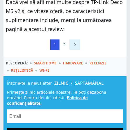
Dacă vrei să afli mai multe despre TP-Link Deco
M5 v2 și ce viteze oferă, ce caracteristici
suplimentare include, mergi la următoarea
pagină a acestui review.
1
2
DESCOPERĂ:
SMARTHOME
HARDWARE
RECENZII
REȚELISTICĂ
WI-FI
Înscrie-te la newsletter
ZILNIC
/
SĂPTĂMÂNAL
Primește zilnic articolele noastre. Te poți dezabona
oricând. Pentru detalii, citește
Politica de
confidențialitate.