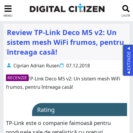
MENIU
CAUTĂ
Review TP-Link Deco M5 v2: Un
sistem mesh WiFi frumos, pentru
întreaga casă!
EXTINDE
Ciprian Adrian Rusen
07.12.2018
RECENZIE
Rating
TP-Link este o companie faimoasă pentru
produsele sale de rețelistică cu prețuri