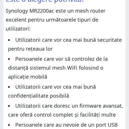
Verdict
Despachetarea routerului wireless Synology
MR2200ac
Synology MR2200ac este un mesh router
Despachetarea routerului wireless Synology
MR2200ac
Caracteristici hardware și design
excelent pentru următoarele tipuri de
Caracteristici hardware și design
Configurarea și utilizarea routerului Synology
utilizatori:
MR2200ac
Configurarea și utilizarea routerului Synology
MR2200ac
Utilizatorii care vor cea mai bună securitate
Performanța wireless
Performanța wireless
pentru rețeaua lor
Performanța pentru rețelele cu fir
Performanța pentru rețelele cu fir
Performanța portului USB
Persoanele care vor să controlez de la
Performanța portului USB
Caracteristici suplimentare
distanță sistemul mesh WiFi folosind o
Caracteristici suplimentare
Ce părere ai despre routerul mesh Synology
aplicație mobilă
MR2200ac?
Ce părere ai despre routerul mesh Synology
Utilizatorii care vor cea mai bună
MR2200ac?
confidențialitate posibilă
Utilizatorii care doresc un firmware avansat,
care oferă control complet și facilități multe
Persoanele care au nevoie de un port USB