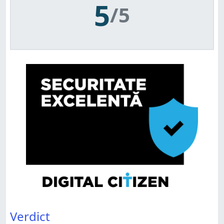
5
/5
Verdict