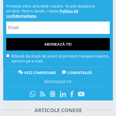
Primește zilnic articolele noastre. Te poți dezabona
oricând. Pentru detalii, citește
Politica de
confidențialitate.
ABONEAZĂ-TE!
Bifează dacă ești de acord să primești mesajele noastre,
exclusiv pe e-mail.
VEZI COMENTARII
COMENTEAZĂ
Abonează-te:
ARTICOLE CONEXE