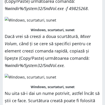
(Copy/Paste) următoarea comandă:
%windir%/System32/SndVol.exe -f 49825268
.
Windows, scurtaturi, sunet
Dacă vrei să creezi a doua scurtătură,
Mixer
Volum
, când ți se cere să specifici pentru ce
element creezi comanda rapidă, copiază și
lipește (Copy/Paste) următoarea comandă:
%windir%/System32/SndVol.exe.
Windows, scurtaturi, sunet
Nu uita să-i dai un nume potrivit, astfel încât să
știi ce face. Scurtătura creată poate fi folosită