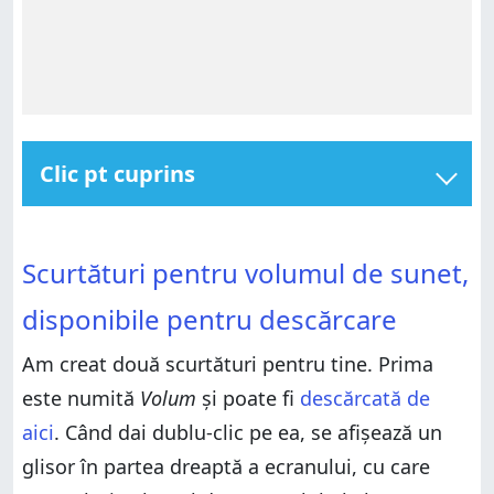
Clic pt cuprins
Scurtături pentru volumul de sunet, disponibile
pentru descărcare
Scurtături pentru volumul de sunet, disponibile
Scurtături pentru volumul de sunet,
pentru descărcare
Cum creezi aceste două scurtături de unul singur
Cum creezi aceste două scurtături de unul singur
Este scurtătura pentru volum pe care o căutai?
disponibile pentru descărcare
Este scurtătura pentru volum pe care o căutai?
Am creat două scurtături pentru tine. Prima
este numită
Volum
și poate fi
descărcată de
aici
. Când dai dublu-clic pe ea, se afișează un
glisor în partea dreaptă a ecranului, cu care