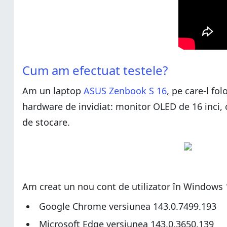
Cum am efectuat testele?
Cum am efectuat testele?
Ce browser web folosește cea mai puțină memorie R
Am un laptop
Ce browser web preferi să folosești?
ASUS Zenbook S 16
, pe care-l f
hardware de invidiat: monitor OLED de 16 inci,
de stocare.
Am creat un nou cont de utilizator în Windows 
Google Chrome versiunea 143.0.7499.193
Microsoft Edge versiunea 143.0.3650.139