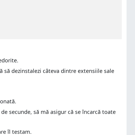
edorite.
 să dezinstalezi câteva dintre extensiile sale
ionată.
0 de secunde, să mă asigur că se încarcă toate
e îl testam.