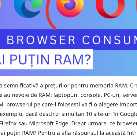
ea semnificativă a prețurilor pentru memoria RAM. Cr
are au nevoie de RAM: laptopuri, console, PC-uri, ser
M, browserul pe care-l folosești va fi o alegere impo
 exemplu, dacă deschizi simultan 10 site-uri în Googl
a Firefox sau Microsoft Edge. Drept urmare, ce browser 
mai puțin RAM? Pentru a afla răspunsul la această în