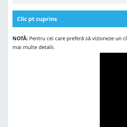
Clic pt cuprins
Cum am efectuat testele?
NOTĂ:
Pentru cei care preferă să vizioneze un cl
Ce browser web folosește cea mai puțină memorie R
mai multe detalii.
Ce browser web preferi să folosești?