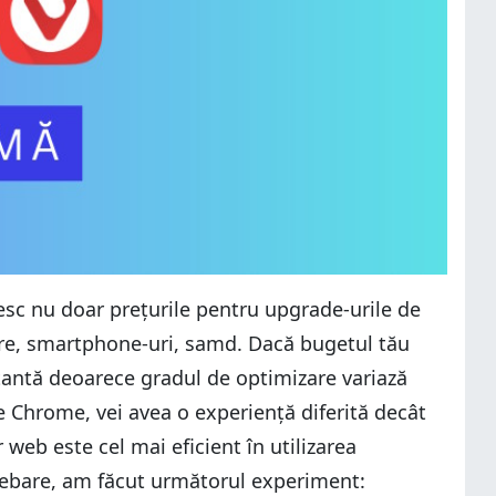
esc nu doar prețurile pentru upgrade-urile de
vere, smartphone-uri, samd. Dacă bugetul tău
rtantă deoarece gradul de optimizare variază
e Chrome, vei avea o experiență diferită decât
web este cel mai eficient în utilizarea
trebare, am făcut următorul experiment: