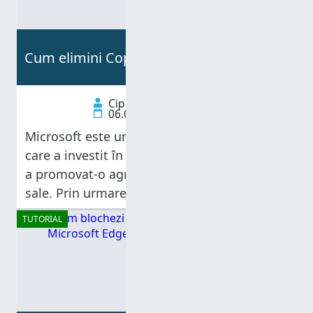
Cum elimini Copilot din Microsoft Edge
Ciprian Adrian Rusen
06.08.2025
Microsoft este una dintre primele companii
care a investit în inteligența artificială (IA) și
a promovat-o agresiv în toate produsele
sale. Prin urmare, nu este surprinzător că
asistentul său bazat pe inteligență
TUTORIAL
artificială, Copilot, este integrat în aproape
toate programele