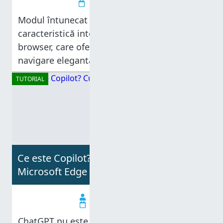
18.03.2025
Modul întunecat din Microsoft Edge este o
caracteristică interesantă, încorporată în
browser, care oferă o experiență de
navigare elegantă și confortabilă din punct
de vedere vizual. Pe lângă faptul că
TUTORIAL
îmbunătățește aspectul estetic, Modul
întunecat (Dark Mode) din Edge contribuie
Ce este Copilot? Cum îl folosești în
Microsoft Edge
Codrut Neagu
12.02.2025
ChatGPT nu este doar o inteligență