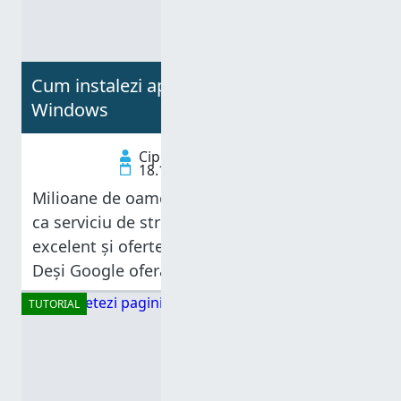
Cum instalezi aplicația YouTube Music în
Windows
Ciprian Adrian Rusen
18.10.2024
Milioane de oameni folosesc YouTube Music
ca serviciu de streaming, datorită prețului
excelent și ofertei generoase de muzică.
Deși Google oferă aplicații mobile pentru
Android și iOS, nu oferă o aplicație YouTube
TUTORIAL
Music pentru desktop, precum Spotify.
Astfel, utilizatorii de