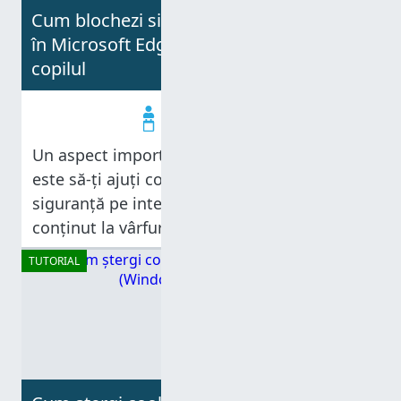
Cum blochezi site-uri și filtrezi conținut
în Microsoft Edge pentru a-ți proteja
copilul
Codrut Neagu
26.05.2025
Un aspect important al educației moderne
este să-ți ajuți copilul să navigheze în
siguranță pe internet. Cu atât de mult
conținut la vârfurile degetelor, trebuie să ai
instrumentele potrivite pentru a filtra ce
TUTORIAL
pot vedea copiii. Microsoft Edge, browserul
implicit