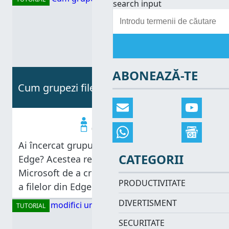
search input
metode de
ABONEAZĂ-TE
Cum grupezi file în Microsoft Edge
Diana Ann Roe
04.09.2025
Ai încercat grupurile de file din Microsoft
CATEGORII
Edge? Acestea reprezintă ultima încercare
Microsoft de a crea un sistem de organizare
PRODUCTIVITATE
a filelor din Edge. Și sunt chiar utile, mai
ales dacă ai multe file deschise, deoarece
DIVERTISMENT
TUTORIAL
poți să creezi mai
SECURITATE