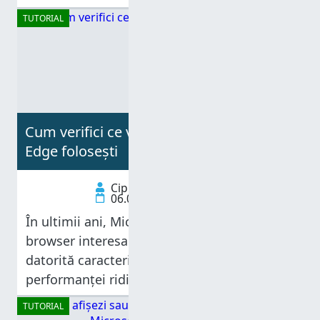
desfășoară în cea mai mare
TUTORIAL
Cum verifici ce versiune de Microsoft
Edge folosești
Ciprian Adrian Rusen
06.01.2025
În ultimii ani, Microsoft Edge a devenit un
browser interesant, câștigând popularitate
datorită caracteristicilor sale inovatoare și
performanței ridicate. Cu caracteristici
precum file verticale, spații de lucru,
TUTORIAL
integrare perfectă pentru Copilot, eficiență