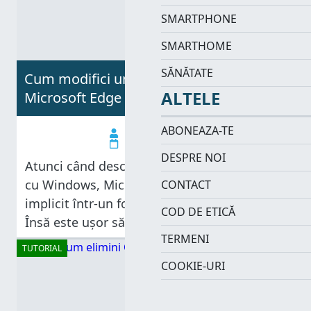
SMARTPHONE
SMARTHOME
SĂNĂTATE
Cum modifici unde descarcă fișiere
ALTELE
Microsoft Edge
ABONEAZA-TE
Diana Ann Roe
15.08.2025
DESPRE NOI
Atunci când descarci fișiere de pe PC-ul tău
cu Windows, Microsoft Edge le salvează
CONTACT
implicit într-un folder numit Descărcări.
COD DE ETICĂ
Însă este ușor să schimbi locația fișierelor
TERMENI
descărcate de Microsoft Edge și să alegi un
TUTORIAL
alt folder. În plus, poți activa
COOKIE-URI