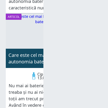
autonomia bateriei laptopului tău este o
caracteristică numită Modul de eficiență
(Efficiency mode). Acest mod este
ARTICOL
încorporat în Microsoft Edge și activat
implicit, începând cu
Care este cel mai bun browser pentru
autonomia bateriei în Windows?
Ciprian Adrian Rusen
13.01.2025
Nu mai ai baterie la laptop, nu ți-ai terminat
treaba și nu ai nicio priză în apropiere. Cu
toții am trecut prin asta din când în când.
Având în vedere că viața noastră digitală se