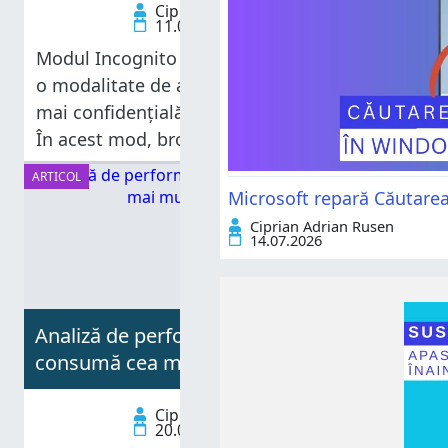
Ciprian Adrian Rusen
11.02.2026
Modul Incognito sau navigarea privată este
o modalitate de a naviga pe internet puțin
mai confidențială decât navigarea normală.
În acest mod, browserul web nu-ți
păstrează cookie-urile și datele de
ARTICOL
conectare folosite și nici istoricul site-urilor
Microsoft repară Căutare
pe care le-ai navigat.
Ciprian Adrian Rusen
14.07.2026
Analiză de performanță: Ce browser
consumă cea mai multă memorie RAM?
Ciprian Adrian Rusen
20.01.2026