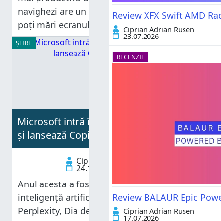
navighezi are un ecran mare. Evident, nu
Review XFX Swift AMD Ra
poți mări ecranul fizic dispozitivului pe care-
Ciprian Adrian Rusen
23.07.2026
l folosești, dar poți câștiga câțiva centimetri
ȘTIRE
în plus pentru afișarea conținutului pe care-
RECENZIE
l
Microsoft intră în hora browserelor cu AI
și lansează Copilot Mode în Edge
Ciprian Adrian Rusen
24.10.2025
Anul acesta a fost anul browserelor web cu
Review BALAUR Epic Power
inteligență artificială (AI). Avem Comet de la
Perplexity, Dia de la The Browser Company,
Ciprian Adrian Rusen
17.07.2026