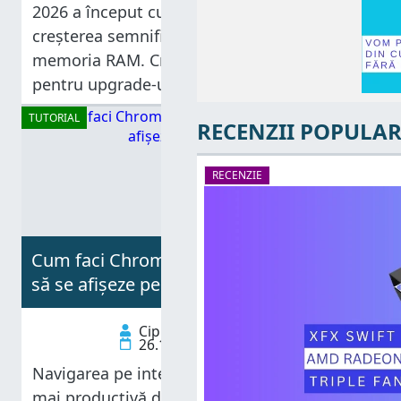
2026 a început cu știri negative despre
creșterea semnificativă a prețurilor pentru
memoria RAM. Cresc nu doar prețurile
pentru upgrade-urile de memorie, ci și
prețurile pentru dispozitivele care au nevoie
TUTORIAL
RECENZII POPULAR
de RAM: laptopuri, console, PC-uri, servere,
smartphone-uri, samd. Dacă bugetul
RECENZIE
Cum faci Chrome, Edge, Firefox și Opera
să se afișeze pe tot ecranul
Ciprian Adrian Rusen
26.11.2025
Navigarea pe internet devine mai plăcută și
mai productivă dacă dispozitivul pe care