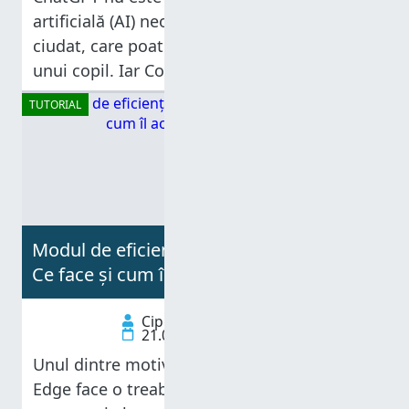
artificială (AI) neobișnuită sau un chatbot
ciudat, care poate explica fizica cuantică
unui copil. Iar Copilot este mai mult decât o
AI care joacă rolul unei asistente digitale
TUTORIAL
plictisitoare, precum Cortana. Da, Copilot
este
Modul de eficiență din Microsoft Edge:
Ce face și cum îl activezi și-l dezactivezi
Ciprian Adrian Rusen
21.01.2025
Unul dintre motivele pentru care Microsoft
Edge face o treabă bună când vine vorba de