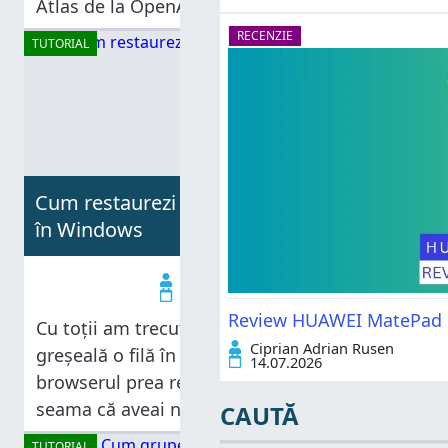
Atlas de la OpenAI și acum Copilot Mode în
Microsoft Edge. Nu este vorba de o versiune
RECENZIE
TUTORIAL
diferită
Cum restaurezi filele din Microsoft Edge
în Windows
Codrut Neagu
25.09.2025
Review HUAWEI MatePad Pr
Cu toții am trecut prin asta: închizi din
Ciprian Adrian Rusen
greșeală o filă în Microsoft Edge sau închizi
14.07.2026
browserul prea repede, doar pentru a-ți da
seama că aveai nevoie de acele pagini.
CAUTĂ
Vestea bună este că Edge oferă mai multe
TUTORIAL