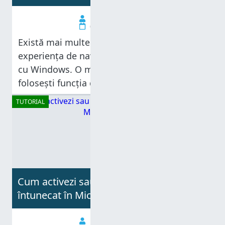
Diana Ann Roe
04.04.2025
Există mai multe moduri de a optimiza
experiența de navigare pe web pe PC-ul tău
cu Windows. O metodă eficientă este
folosești funcția de zoom pentru a mări
textul, imaginile și pictogramele de pe
TUTORIAL
paginile web pe care vrei să
Cum activezi sau dezactivezi Modul
întunecat în Microsoft Edge
Diana Ann Roe