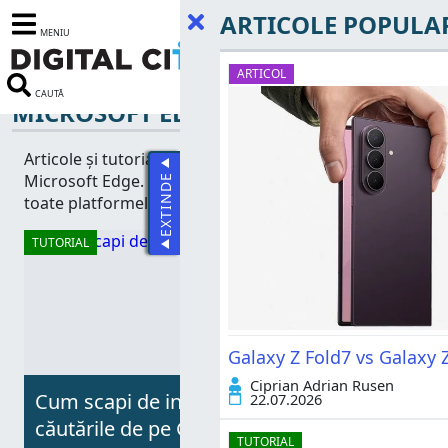
ARTICOLE POPULA
MENIU
ARTICOL
CAUTĂ
MICROSOFT EDGE
Articole și tutoriale despre navigatorul web
Microsoft Edge. Cum folosești Microsoft Edge pe
EXTINDE
toate platformele pe care este disponibil.
TUTORIAL
Galaxy Z Fold7 vs Galaxy Z
Ciprian Adrian Rusen
Cum scapi de inteligența artificială în
22.07.2026
căutările de pe Google?
TUTORIAL