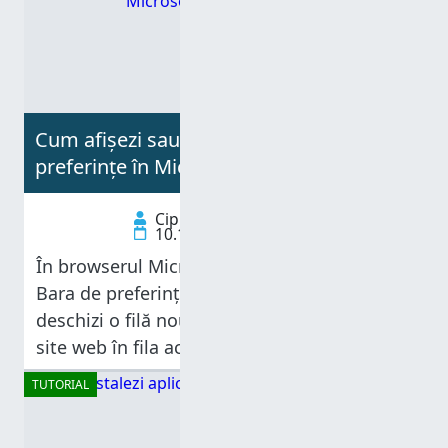
energetică și compatibilitate între
platforme (care cuprinde Windows,
Cum afișezi sau ascunzi Bara de
preferințe în Microsoft Edge: 4 metode
Ciprian Adrian Rusen
10.12.2024
În browserul Microsoft Edge, poți vedea
Bara de preferințe numai atunci când
deschizi o filă nouă. De îndată ce încarci un
site web în fila activă, Bara de preferințe
(Favorites bar) este ascunsă, dar apare din
TUTORIAL
nou atunci când deschizi