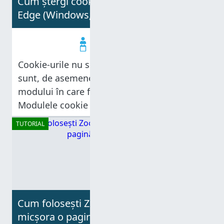
Cum ștergi cookie-urile în Microsoft
Edge (Windows, Android, iOS)
Codrut Neagu
23.05.2025
Cookie-urile nu sunt doar delicii dulci - ele
sunt, de asemenea, o parte esențială a
modului în care funcționează internetul.
Modulele cookie din browser sunt mici
fragmente de text, pe care site-urile web le
TUTORIAL
folosesc pentru a stoca informații despre
Cum folosești Zoom pentru a mări ori
micșora o pagină web în Windows