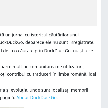
tă un jurnal cu istoricul căutărilor unui
 DuckDuckGo, deoarece ele nu sunt înregistrate.
ind de la o căutare prin DuckDuckGo, nu știu ce
oarte mult pe comunitatea de utilizatori,
Poți contribui cu traduceri în limba română, idei
ria și evoluția, unde sunt localizați membrii
ă pagină:
About DuckDuckGo
.