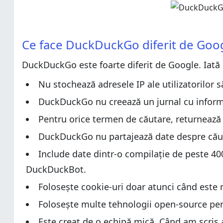
Cum adaugi DuckDuckGo drept motor de căutare în b
Cum adaugi DuckDuckGo drept motor de căutare în b
Care este părerea ta despre DuckDuckGo?
Care este părerea ta despre DuckDuckGo?
Ce face DuckDuckGo diferit de Goo
DuckDuckGo este foarte diferit de Google. Iată
Nu stochează adresele IP ale utilizatorilor s
DuckDuckGo nu creează un jurnal cu informați
Pentru orice termen de căutare, returnează a
DuckDuckGo nu partajează date despre căutăril
Include date dintr-o compilație de peste 40
DuckDuckBot.
Folosește cookie-uri doar atunci când este 
Folosește multe tehnologii open-source pent
Este creat de o echipă mică. Când am scris a