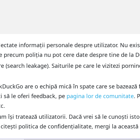
lectate informații personale despre utilizator. Nu exis
iile precum poliția nu pot cere date despre tine de la
 (search leakage). Saiturile pe care le vizitezi porn
kDuckGo are o echipă mică în spate care se bazează f
ți să le oferi feedback, pe
pagina lor de comunitate
. 
c.
și tratează utilizatorii. Dacă vrei să le cunoști isto
 citești politica de confidențialitate, mergi la aceast