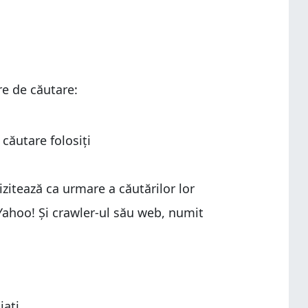
re de căutare:
căutare folosiți
izitează ca urmare a căutărilor lor
Yahoo! Și crawler-ul său web, numit
jați