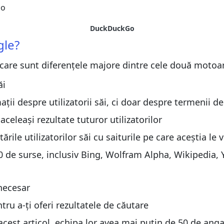
rowser-ul tău
rowser-ul tău
DuckDuckGo
gle?
 care sunt diferențele majore dintre cele două motoa
ăi
i despre utilizatorii săi, ci doar despre termenii de 
celeași rezultate tuturor utilizatorilor
e utilizatorilor săi cu saiturile pe care aceștia le v
0 de surse, inclusiv Bing, Wolfram Alpha, Wikipedia, 
necesar
ru a-ți oferi rezultatele de căutare
cest articol, echipa lor avea mai puțin de 50 de anga