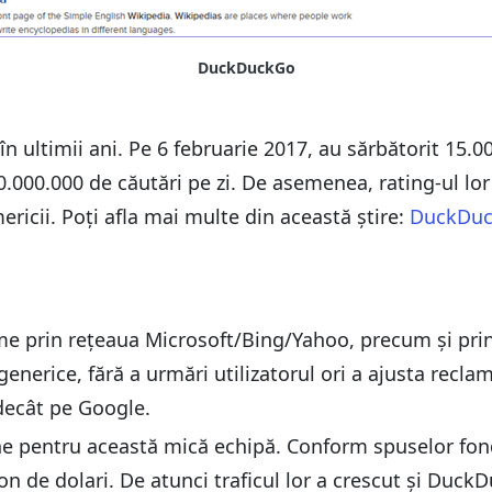
DuckDuckGo
 ultimii ani. Pe 6 februarie 2017, au sărbătorit 15.000
000.000 de căutări pe zi. De asemenea, rating-ul lor 
ericii. Poți afla mai multe din această știre:
DuckDuck
e prin rețeaua Microsoft/Bing/Yahoo, precum și prin 
nerice, fără a urmări utilizatorul ori a ajusta recla
decât pe Google.
ne pentru această mică echipă. Conform spuselor fon
n de dolari. De atunci traficul lor a crescut și DuckD