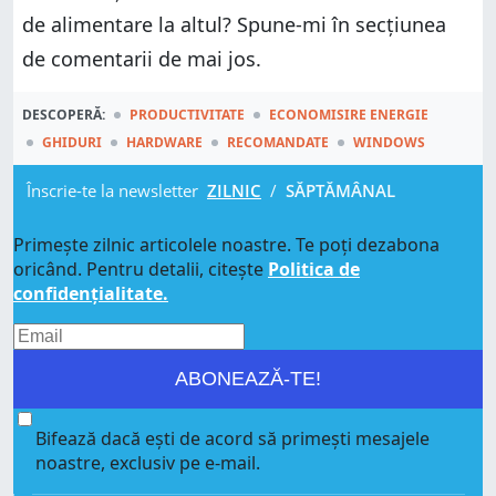
de alimentare la altul? Spune-mi în secțiunea
de comentarii de mai jos.
DESCOPERĂ:
PRODUCTIVITATE
ECONOMISIRE ENERGIE
GHIDURI
HARDWARE
RECOMANDATE
WINDOWS
Înscrie-te la newsletter
ZILNIC
/
SĂPTĂMÂNAL
Primește zilnic articolele noastre. Te poți dezabona
oricând. Pentru detalii, citește
Politica de
confidențialitate.
ABONEAZĂ-TE!
Bifează dacă ești de acord să primești mesajele
noastre, exclusiv pe e-mail.