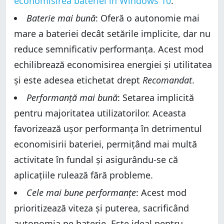
economisirea bateriei în Windows 10
.
Baterie mai bună
: Oferă o autonomie mai
mare a bateriei decât setările implicite, dar nu
reduce semnificativ performanța. Acest mod
echilibrează economisirea energiei și utilitatea
și este adesea etichetat drept
Recomandat
.
Performanță mai bună
: Setarea implicită
pentru majoritatea utilizatorilor. Aceasta
favorizează ușor performanța în detrimentul
economisirii bateriei, permițând mai multă
activitate în fundal și asigurându-se că
aplicațiile rulează fără probleme.
Cele mai bune performanțe
: Acest mod
prioritizează viteza și puterea, sacrificând
autonomia pe baterie. Este ideal pentru