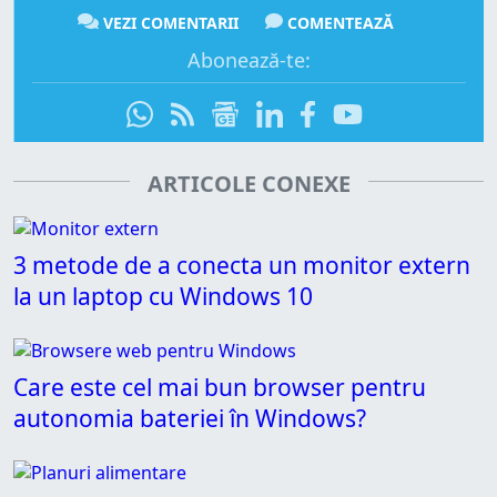
VEZI COMENTARII
COMENTEAZĂ
Abonează-te:
ARTICOLE CONEXE
3 metode de a conecta un monitor extern
la un laptop cu Windows 10
Care este cel mai bun browser pentru
autonomia bateriei în Windows?