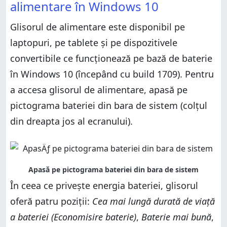
Glisorul de alimentare vs planuri de alimentare
alimentare în Windows 10
Glisorul de alimentare vs planuri de alimentare
Nu găsești glisorul de alimentare? De ce lipsește?
Glisorul de alimentare este disponibil pe
Nu găsești glisorul de alimentare? De ce lipsește?
Folosești glisorul de alimentare? Cât de mulțumit
ești de această funcție?
laptopuri, pe tablete și pe dispozitivele
Folosești glisorul de alimentare? Cât de mulțumit
ești de această funcție?
convertibile ce funcționează pe bază de baterie
în Windows 10 (începând cu build 1709). Pentru
a accesa glisorul de alimentare, apasă pe
pictograma bateriei din bara de sistem (colțul
din dreapta jos al ecranului).
În ceea ce privește energia bateriei, glisorul
oferă patru poziții:
Cea mai lungă durată de viață
a bateriei (Economisire baterie)
,
Baterie mai bună
,