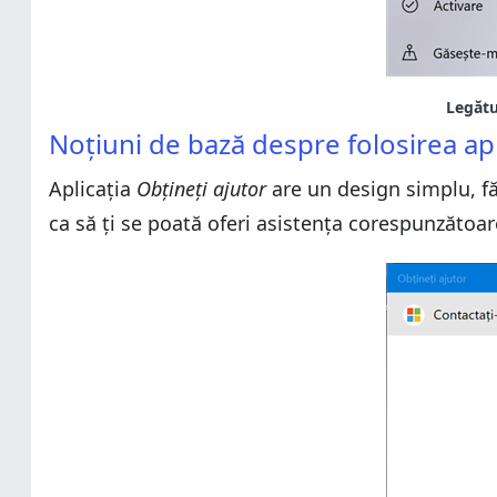
Legătu
Noțiuni de bază despre folosirea apl
Aplicația
Obțineți ajutor
are un design simplu, făr
ca să ți se poată oferi asistența corespunzătoar