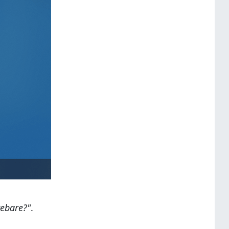
rebare?"
.