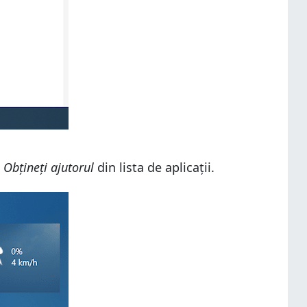
e
Obțineți ajutorul
din lista de aplicații.