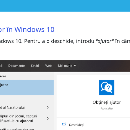
utor
tor în Windows 10
utor
ia Obțineți ajutor din Windows 10
ia Obțineți ajutor din Windows 10
ndows 10. Pentru a o deschide, introdu
"ajutor"
în câm