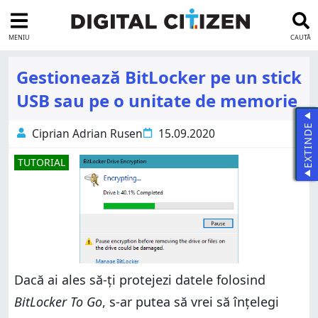
MENIU
CAUTĂ
Gestionează BitLocker pe un stick
USB sau pe o unitate de memorie
EXTINDE
Ciprian Adrian Rusen
15.09.2020
TUTORIAL
Dacă ai ales să-ți protejezi datele folosind
BitLocker To Go
, s-ar putea să vrei să înțelegi