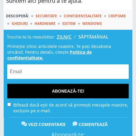
Suntem aici pentru a te ajuta.
DESCOPERĂ:
SECURITATE
CONFIDENȚIALITATE
CRIPTARE
GHIDURI
HARDWARE
SISTEM
WINDOWS
Înscrie-te la newsletter
ZILNIC
/
SĂPTĂMÂNAL
Primește zilnic articolele noastre. Te poți dezabona
oricând. Pentru detalii, citește
Politica de
confidențialitate.
ABONEAZĂ-TE!
Bifează dacă ești de acord să primești mesajele noastre,
exclusiv pe e-mail.
VEZI COMENTARII
COMENTEAZĂ
Abonează-te: