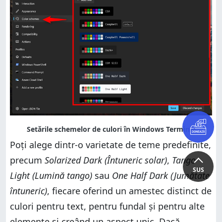
Poți alege dintr-o varietate de teme predefinite,
precum
Solarized Dark (Întuneric solar)
,
Tango
SUS
Light (Lumină tango)
sau
One Half Dark (Jumătate
întuneric)
, fiecare oferind un amestec distinct de
culori pentru text, pentru fundal și pentru alte
elemente și creând un aspect unic. Dacă