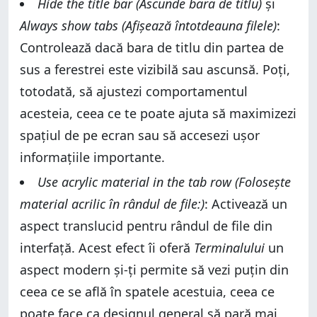
Hide the title bar (Ascunde bara de titlu)
și
Always show tabs (Afișează întotdeauna filele)
:
Controlează dacă bara de titlu din partea de
sus a ferestrei este vizibilă sau ascunsă. Poți,
totodată, să ajustezi comportamentul
acesteia, ceea ce te poate ajuta să maximizezi
spațiul de pe ecran sau să accesezi ușor
informațiile importante.
Use acrylic material in the tab row (Folosește
material acrilic în rândul de file:)
: Activează un
aspect translucid pentru rândul de file din
interfață. Acest efect îi oferă
Terminalului
un
aspect modern și-ți permite să vezi puțin din
ceea ce se află în spatele acestuia, ceea ce
poate face ca designul general să pară mai