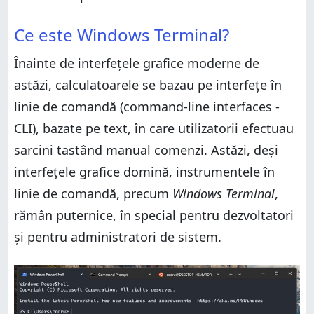
Windows Terminal
Ce este Windows Terminal?
Cum personalizezi setările de aspect din Windows
Ce este Windows Terminal?
Terminal
Cum accesezi setările Windows Terminal
Cum ajustezi schemele de culori din Windows
Înainte de interfețele grafice moderne de
Cum modifici setările de pornire pentru Windows
Terminal
Terminal
astăzi, calculatoarele se bazau pe interfețe în
Cum optimizezi setările de randare pentru Windows
Cum modifici setările de interacțiune pentru
Terminal
linie de comandă (command-line interfaces -
Windows Terminal
Cum setezi setările de compatibilitate în Windows
Cum personalizezi setările de aspect din Windows
CLI), bazate pe text, în care utilizatorii efectuau
Terminal
Terminal
sarcini tastând manual comenzi. Astăzi, deși
Cum gestionezi combinațiile de taste (acțiuni) în
Cum ajustezi schemele de culori din Windows
Windows Terminal
interfețele grafice domină, instrumentele în
Terminal
Cum configurezi profilurile în Terminal
Cum optimizezi setările de randare pentru Windows
linie de comandă, precum
Windows Terminal
,
Care este personalizarea ta preferată din Terminal?
Terminal
rămân puternice, în special pentru dezvoltatori
Cum setezi setările de compatibilitate în Windows
și pentru administratori de sistem.
Terminal
Cum gestionezi combinațiile de taste (acțiuni) în
Windows Terminal
Cum configurezi profilurile în Terminal
Care este personalizarea ta preferată din Terminal?