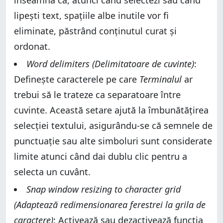
înseamnă că, atunci când selectezi sau când
lipești text, spațiile albe inutile vor fi
eliminate, păstrând conținutul curat și
ordonat.
Word delimiters (Delimitatoare de cuvinte)
:
Definește caracterele pe care
Terminalul
ar
trebui să le trateze ca separatoare între
cuvinte. Această setare ajută la îmbunătățirea
selecției textului, asigurându-se că semnele de
punctuație sau alte simboluri sunt considerate
limite atunci când dai dublu clic pentru a
selecta un cuvânt.
Snap window resizing to character grid
(Adaptează redimensionarea ferestrei la grila de
caractere)
: Activează sau dezactivează funcția