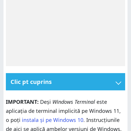
Clic pt cuprins
Ce este Windows Terminal?
IMPORTANT:
Deși
Windows Terminal
este
Cum accesezi setările Windows Terminal
aplicația de terminal implicită pe Windows 11,
Cum modifici setările de pornire pentru Windows
Terminal
o poți
instala și pe Windows 10
. Instrucțiunile
Cum modifici setările de interacțiune pentru
de aici se aplică ambelor versiuni de Windows.