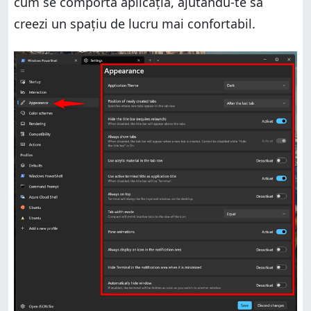
cum se comportă aplicația, ajutându-te să
creezi un spațiu de lucru mai confortabil.