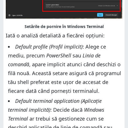
Iată o analiză detaliată a fiecărei opțiuni:
Default profile (Profil implicit)
: Alege ce
mediu, precum
PowerShell
sau
Linia de
comandă
, apare implicit atunci când deschizi o
filă nouă. Această setare asigură că programul
tău shell preferat este ușor de accesat de
fiecare dată când pornești terminalul.
Default terminal application (Aplicație
terminal implicită)
: Decide dacă
Windows
Terminal
ar trebui să gestioneze cum se
deschid aplicațiile de linie de comandă sau