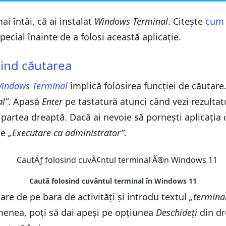
i întâi, că ai instalat
Windows Terminal
. Citește
cum 
Windows Terminal
ecial înainte de a folosi această aplicație.
rminal (doar în Windows 11)
ind căutarea
Windows Terminal
dă (scurtătură)
rminal (doar în Windows 11)
indows Terminal
implică folosirea funcției de căutar
ori PowerShell
l”
. Apasă
Enter
pe tastatură atunci când vezi rezulta
 File Explorer
dă (scurtătură)
partea dreaptă. Dacă ai nevoie să pornești aplicația
ge
ori PowerShell
„Executare ca administrator”
.
ctivități
 File Explorer
Terminal?
ctivități
Terminal?
are de pe bara de activități și introdu textul
„termina
menea, poți să dai apeși pe opțiunea
Deschideți
din dr