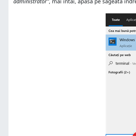
administrator”
, mai întâi, apasă pe săgeata îndre