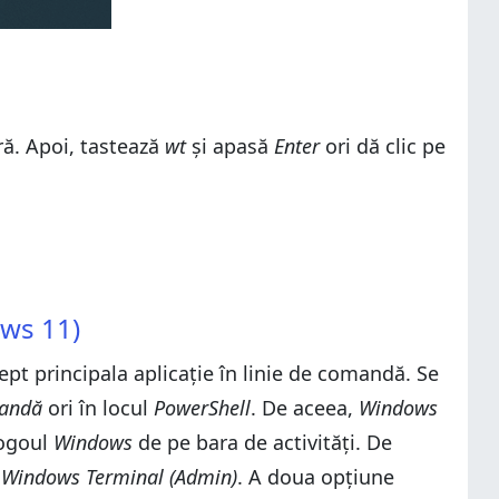
ă. Apoi, tastează
wt
și apasă
Enter
ori dă clic pe
ows 11)
pt principala aplicație în linie de comandă. Se
mandă
ori în locul
PowerShell
. De aceea,
Windows
logoul
Windows
de pe bara de activități. De
i
Windows Terminal (Admin)
. A doua opțiune