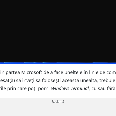
n partea Microsoft de a face uneltele în linie de coma
esat(ă) să înveți să folosești această unealtă, trebuie
ile prin care poți porni
Windows Terminal
, cu sau făr
Reclamă