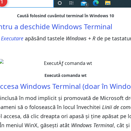
entru a deschide Windows Terminal
i
Executare
apăsând tastele
Windows + R
de pe tastatur
accesa Windows Terminal (doar în Wind
inclusă în mod implicit și promovată de Microsoft dre
ameni să o folosească în locul învechitei
Linii de co
l accesa, dă clic dreapta ori apasă și ține apăsat pe 
 În meniul WinX, găsești atât
Windows Terminal
, cât ș