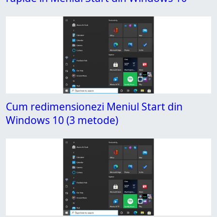
Cum redimensionezi Meniul Start din
Windows 10 (3 metode)