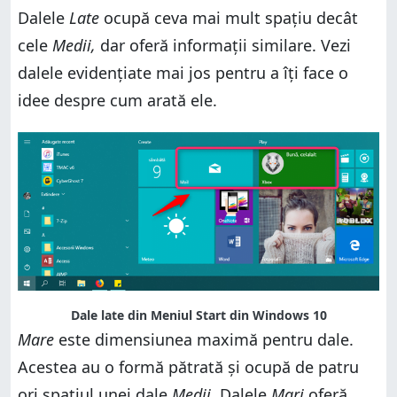
Dalele
Late
ocupă ceva mai mult spațiu decât
cele
Medii,
dar oferă informații similare. Vezi
dalele evidențiate mai jos pentru a îți face o
idee despre cum arată ele.
Dale late din Meniul Start din Windows 10
Mare
este dimensiunea maximă pentru dale.
Acestea au o formă pătrată și ocupă de patru
ori spațiul unei dale
Medii
. Dalele
Mari
oferă