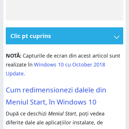
Clic pt cuprins
Cum redimensionezi dalele din Meniul Start, în
Windows 10
NOTĂ:
Capturile de ecran din acest articol sunt
Ți s-a părut ușor să redimensionezi dalele din Meniul
realizate în
Windows 10 cu October 2018
Start al Windows 10?
Update
.
Cum redimensionezi dalele din Meniul Start, în
Cum redimensionezi dalele din
Windows 10
Ți s-a părut ușor să redimensionezi dalele din Meniul
Meniul Start, în Windows 10
Start al Windows 10?
După ce deschizi
Meniul Start
, poți vedea
diferite dale ale aplicațiilor instalate, de