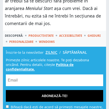
ar trebui să te descurci fără probleme în
aranjarea
Meniului Start
așa cum vrei. Dacă ai
întrebări, nu ezita să ne întrebi în secțiunea de
comentarii de mai jos.
DESCOPERĂ:
PRODUCTIVITATE
ACCESIBILITATE
GHIDURI
PERSONALIZARE
WINDOWS
Înscrie-te la newsletter
ZILNIC
/
SĂPTĂMÂNAL
Primește zilnic articolele noastre. Te poți dezabona
oricând. Pentru detalii, citește
Politica de
confidențialitate.
ABONEAZĂ-TE!
Bifează dacă ești de acord să primești mesajele noastre,