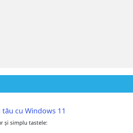
11
11
ul tău cu Windows 11
Windows 11?
r și simplu tastele:
Windows 11?
 tastezi
 tastezi