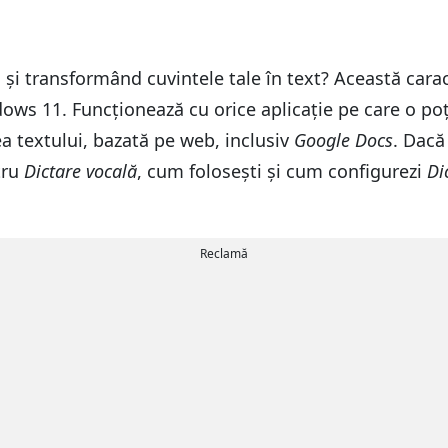
a și transformând cuvintele tale în text? Această car
dows 11. Funcționează cu orice aplicație pe care o poți
ea textului, bazată pe web, inclusiv
Google Docs
. Dacă
tru
Dictare vocală
, cum folosești și cum configurezi
Di
Reclamă