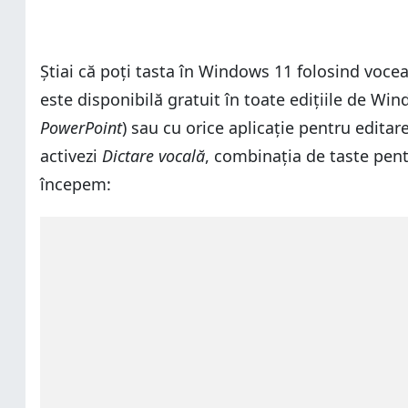
Știai că poți tasta în Windows 11 folosind voce
este disponibilă gratuit în toate edițiile de Win
PowerPoint
) sau cu orice aplicație pentru editar
activezi
Dictare vocală
, combinația de taste pen
începem: