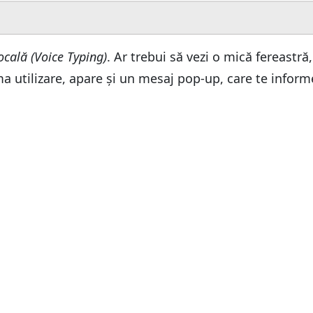
ws 11?
ws 11?
ocală (Voice Typing)
. Ar trebui să vezi o mică fereastr
ma utilizare, apare și un mesaj pop-up, care te infor