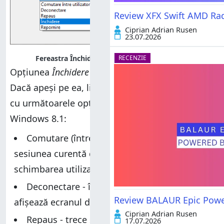
Review XFX Swift AMD Ra
Ciprian Adrian Rusen
23.07.2026
Fereastra Închidere Windows în Windows 10
RECENZIE
Opțiunea
Închidere
este cea aleasă implicit.
Dacă apeși pe ea, lista completă devine vizibilă
cu următoarele opțiuni în Windows 10 și
Windows 8.1:
Comutare (între) utilizatori - salvează
sesiunea curentă de utilizator și permite
schimbarea utilizatorului activ în Windows
Deconectare - închide sesiunea curentă și
Review BALAUR Epic Power
afișează ecranul de autentificare
Ciprian Adrian Rusen
Repaus - trece sistemul Windows în modul
17.07.2026