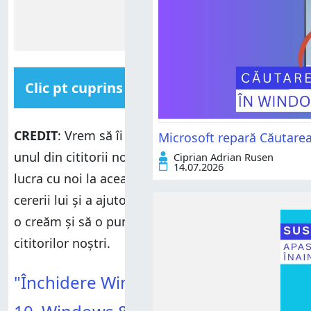
Clic pt cuprins
"Închidere Windows" în Windows 10, Windows 8 și
Windows 7
CREDIT
: Vrem să îi mulțumim lui Milan Benes,
Microsoft repară Căutare
Descarcă comanda rapidă pentru "Închidere
unul din cititorii noștri, pentru cererea de a
Ciprian Adrian Rusen
Windows"
14.07.2026
lucra cu noi la această comandă rapidă. Pe baza
Îți este de folos această comandă rapidă?
cererii lui și a ajutorului la testare, am reușit să
o creăm și să o punem la dispoziția tuturor
cititorilor noștri.
"Închidere Windows" în Windows 10, Windows 8 și
"Închidere Windows" în Windows
Windows 7
Descarcă comanda rapidă pentru "Închidere