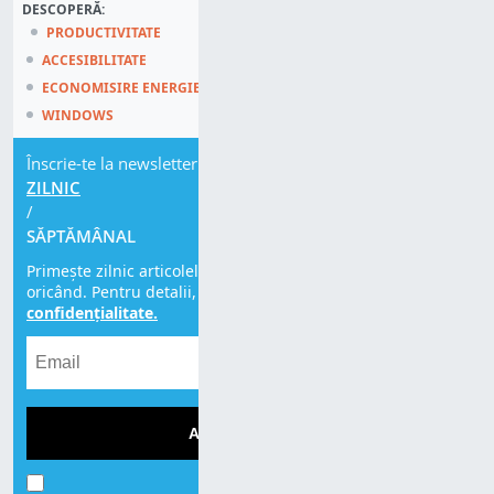
DESCOPERĂ:
PRODUCTIVITATE
ACCESIBILITATE
ECONOMISIRE ENERGIE
WINDOWS
Înscrie-te la newsletter
ZILNIC
/
SĂPTĂMÂNAL
Primește zilnic articolele noastre. Te poți dezabona
oricând. Pentru detalii, citește
Politica de
confidențialitate.
ABONEAZĂ-TE!