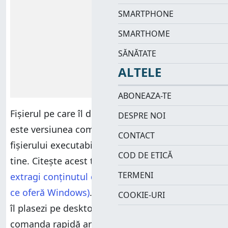
SMARTPHONE
SMARTHOME
SĂNĂTATE
ALTELE
ABONEAZA-TE
Fișierul pe care îl descarci de la link-ul nostru
DESPRE NOI
este versiunea comprimată în format ZIP a
CONTACT
fișierului executabil pe care l-am creat pentru
COD DE ETICĂ
tine. Citește acest tutorial pentru a afla
cum
TERMENI
extragi conținutul dintr-un fișier ZIP (folosind
ce oferă Windows)
. Poți să extragi fișierul și să
COOKIE-URI
îl plasezi pe desktop-ul tău. Pe desktop,
comanda rapidă arată astfel: