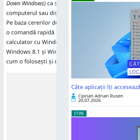
Down Windows)
ca să poți închide sau reporni
computerul sau dispozitivul tău cu Windows?
Pe baza cererilor de la cititorii noștri, am creat
o comandă rapidă pe care o poți folosi pe orice
calculator cu Windows. Merge în Windows 10,
Windows 8.1 și Windows 7. Vezi mai departe
cum o folosești și cum poți să o descarci:
Reclamă
Câte aplicații îți accesea
Ciprian Adrian Rusen
20.07.2026
ȘTIRE