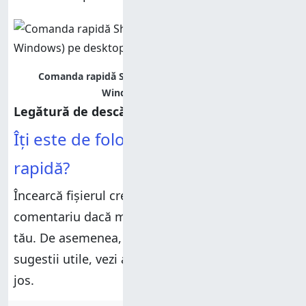
Comanda rapidă Shut Down Windows (Închidere
Windows) pe desktop
Legătură de descărcare
:
Shut Down Windows
Îți este de folos această comandă
rapidă?
Încearcă fișierul creat de noi și spune-ne într-un
comentariu dacă merge corect pe dispozitivul
tău. De asemenea, pentru alte descărcări și
sugestii utile, vezi articolele recomandate mai
jos.