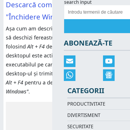
search input
Descarcă comanda rapidă pentru
"Închidere Windows"
Așa cum am descris în capitolul precedent, poți
să deschizi fereastra
"Închidere Windows"
ABONEAZĂ-TE
folosind
Alt + F4
de la tastatură atunci când
desktopul este activ. Aceasta este ceea ce face
executabilul pe care l-am creat. Activează
desktop-ul și trimite apoi comanda de tastatură
Alt + F4
pentru a deschide fereastra
"Închidere
CATEGORII
Windows"
.
PRODUCTIVITATE
Reclamă
DIVERTISMENT
SECURITATE