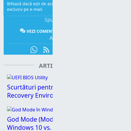
Bifează dacă ești de acord să primești mesajele noastre,
exclusiv pe e-mail.
Spune-ți părerea:
VEZI COMENTARII
COMENTEAZĂ
Abonează-te:
ARTICOLE CONEXE
Scurtături pentru UEFI BIOS și Windows
Recovery Environment
God Mode (Mod Zeu) în Windows 11 vs.
Windows 10 vs. Windows 7