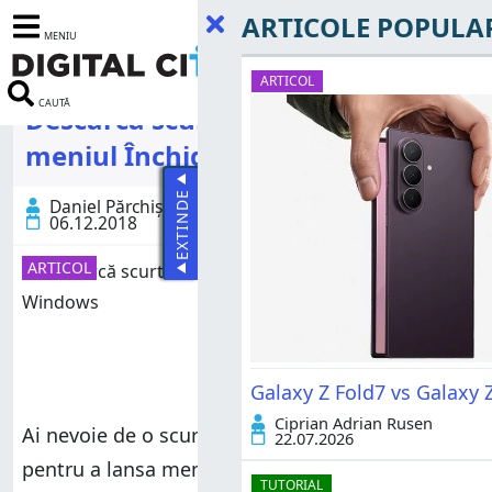
ARTICOLE POPULA
MENIU
ARTICOL
CAUTĂ
Descarcă scurtătura pentru
meniul Închidere Windows
EXTINDE
Daniel Părchișanu
06.12.2018
ARTICOL
Galaxy Z Fold7 vs Galaxy Z
Ciprian Adrian Rusen
Ai nevoie de o scurtătură pe care să dai clic
22.07.2026
pentru a lansa meniul
"Închidere Windows" (Shut
TUTORIAL