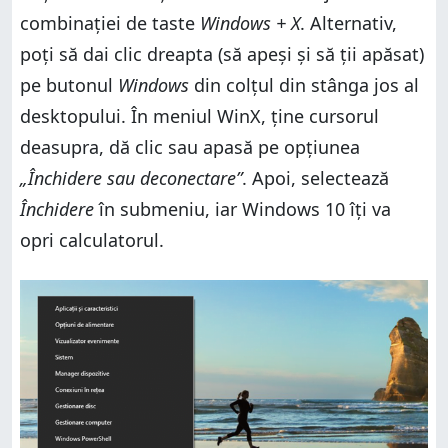
combinației de taste
Windows + X
. Alternativ,
poți să dai clic dreapta (să apeși și să ții apăsat)
pe butonul
Windows
din colțul din stânga jos al
desktopului. În meniul WinX, ține cursorul
deasupra, dă clic sau apasă pe opțiunea
„Închidere sau deconectare”
. Apoi, selectează
Închidere
în submeniu, iar Windows 10 îți va
opri calculatorul.