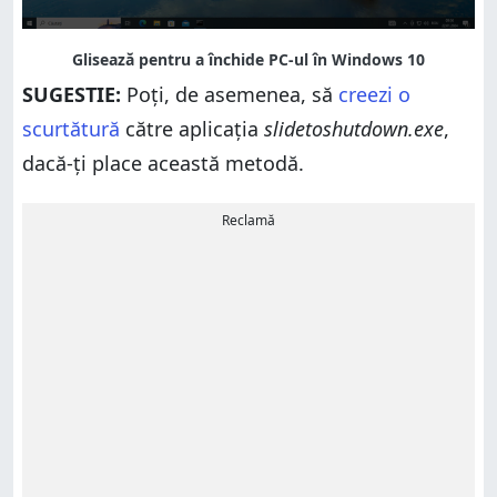
SUGESTIE:
Poți, de asemenea, să
creezi o
scurtătură
către aplicația
slidetoshutdown.exe
,
dacă-ți place această metodă.
Reclamă