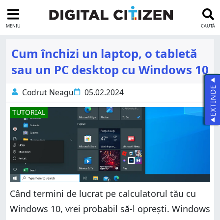
MENIU
CAUTĂ
Cum închizi un laptop, o tabletă
sau un PC desktop cu Windows 10
EXTINDE
Codrut Neagu
05.02.2024
TUTORIAL
Când termini de lucrat pe calculatorul tău cu
Windows 10, vrei probabil să-l oprești. Windows