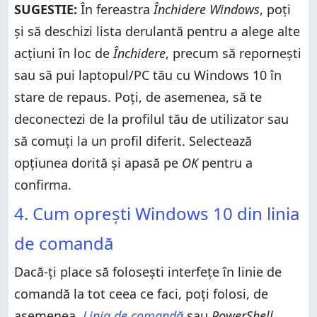
SUGESTIE:
În fereastra
Închidere Windows
, poți
și să deschizi lista derulantă pentru a alege alte
acțiuni în loc de
Închidere
, precum să repornești
sau să pui laptopul/PC tău cu Windows 10 în
stare de repaus. Poți, de asemenea, să te
deconectezi de la profilul tău de utilizator sau
să comuți la un profil diferit. Selectează
opțiunea dorită și apasă pe
OK
pentru a
confirma.
4. Cum oprești Windows 10 din linia
de comandă
Dacă-ți place să folosești interfețe în linie de
comandă la tot ceea ce faci, poți folosi, de
asemenea,
Linia de comandă
sau
PowerShell