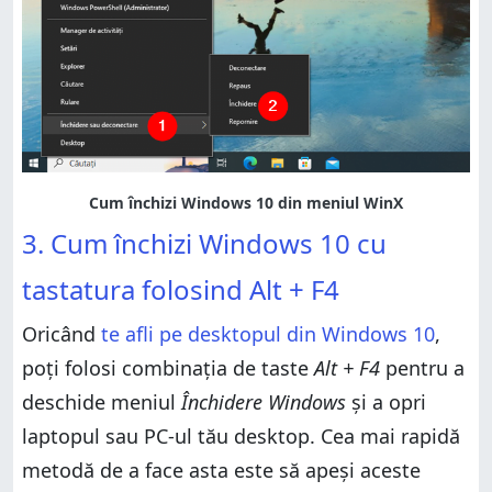
3. Cum închizi Windows 10 cu
tastatura folosind Alt + F4
Oricând
te afli pe desktopul din Windows 10
,
poți folosi combinația de taste
Alt + F4
pentru a
deschide meniul
Închidere Windows
și a opri
laptopul sau PC-ul tău desktop. Cea mai rapidă
metodă de a face asta este să apeși aceste