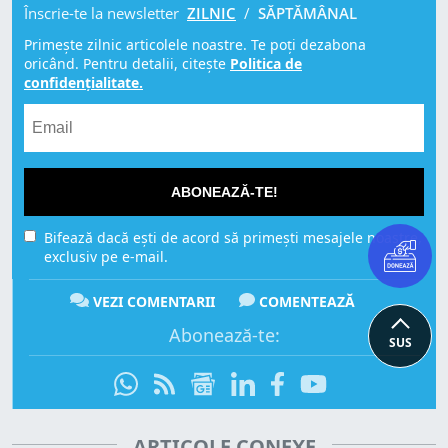
Înscrie-te la newsletter
ZILNIC
/
SĂPTĂMÂNAL
Primește zilnic articolele noastre. Te poți dezabona
oricând. Pentru detalii, citește
Politica de
confidențialitate.
ABONEAZĂ-TE!
Bifează dacă ești de acord să primești mesajele noastre,
exclusiv pe e-mail.
VEZI COMENTARII
COMENTEAZĂ
Abonează-te:
SUS
ARTICOLE CONEXE