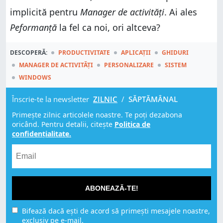
implicită pentru
Manager de activități
. Ai ales
Peformanță
la fel ca noi, ori altceva?
DESCOPERĂ:
PRODUCTIVITATE
APLICAȚII
GHIDURI
MANAGER DE ACTIVITĂȚI
PERSONALIZARE
SISTEM
WINDOWS
Înscrie-te la newsletter
ZILNIC
/
SĂPTĂMÂNAL
Primește zilnic articolele noastre. Te poți dezabona
oricând. Pentru detalii, citește
Politica de
confidențialitate.
ABONEAZĂ-TE!
Bifează dacă ești de acord să primești mesajele noastre,
exclusiv pe e-mail.