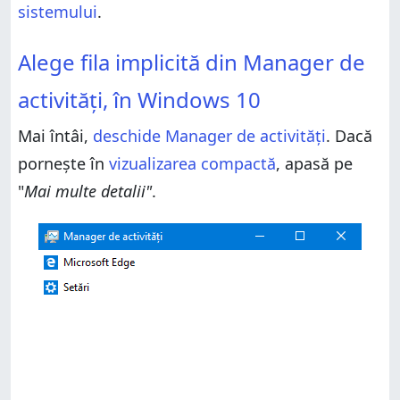
sistemului
.
Alege fila implicită din Manager de activități, în
Alege fila implicită din Manager de
Windows 10
Ce filă ai ales să deschidă Managerul de activități?
activități, în Windows 10
Mai întâi,
deschide Manager de activități
. Dacă
pornește în
vizualizarea compactă
, apasă pe
"
Mai multe detalii"
.