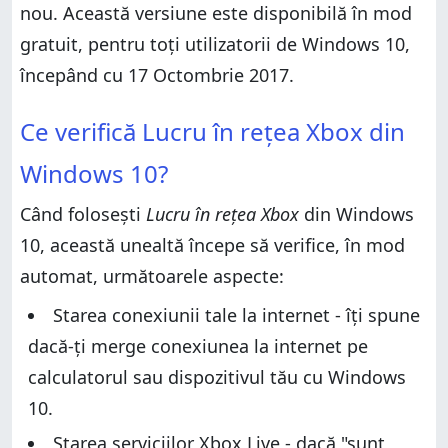
Cum verifici starea conexiunii la Xbox Live din
nou. Această versiune este disponibilă în mod
Windows 10, folosind aplicația Xbox
gratuit, pentru toți utilizatorii de Windows 10,
Ce părere ai despre Xbox Networking din Windows
10?
începând cu 17 Octombrie 2017.
Ce verifică Lucru în rețea Xbox din Windows 10?
Ce verifică Lucru în rețea Xbox din
Cum verifici starea conexiunii la Xbox Live din
Windows 10, folosind aplicația Setări
Windows 10?
Cum verifici starea conexiunii la Xbox Live din
Windows 10, folosind aplicația Xbox
Când folosești
Lucru în rețea Xbox
din Windows
Ce părere ai despre Xbox Networking din Windows
10, această unealtă începe să verifice, în mod
10?
automat, următoarele aspecte:
Starea conexiunii tale la internet - îți spune
dacă-ți merge conexiunea la internet pe
calculatorul sau dispozitivul tău cu Windows
10.
Starea serviciilor Xbox Live - dacă "sunt