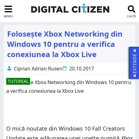
MENIU
CAUTĂ
Folosește Xbox Networking din
Windows 10 pentru a verifica
conexiunea la Xbox Live
EXTINDE
Ciprian Adrian Rusen
20.10.2017
TUTORIAL
O mică noutate din Windows 10 Fall Creators
Update este adăugarea unei unelte numită
Xbox