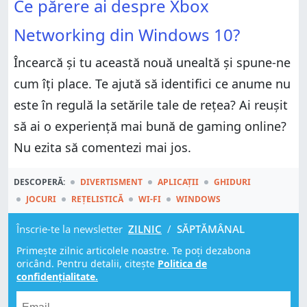
Ce părere ai despre Xbox
Networking din Windows 10?
Încearcă și tu această nouă unealtă și spune-ne
cum îți place. Te ajută să identifici ce anume nu
este în regulă la setările tale de rețea? Ai reușit
să ai o experiență mai bună de gaming online?
Nu ezita să comentezi mai jos.
DESCOPERĂ:
DIVERTISMENT
APLICAȚII
GHIDURI
JOCURI
REȚELISTICĂ
WI-FI
WINDOWS
Înscrie-te la newsletter
ZILNIC
/
SĂPTĂMÂNAL
Primește zilnic articolele noastre. Te poți dezabona
oricând. Pentru detalii, citește
Politica de
confidențialitate.