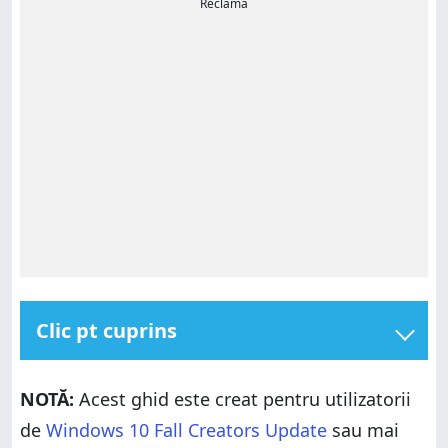
Reclamă
Clic pt cuprins
Ce verifică Lucru în rețea Xbox din Windows 10?
NOTĂ:
Acest ghid este creat pentru utilizatorii
Cum verifici starea conexiunii la Xbox Live din
Windows 10, folosind aplicația Setări
de
Windows 10 Fall Creators Update
sau mai