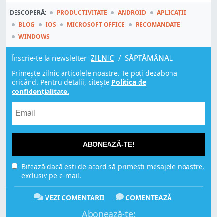
DESCOPERĂ:
PRODUCTIVITATE
ANDROID
APLICAȚII
BLOG
IOS
MICROSOFT OFFICE
RECOMANDATE
WINDOWS
Înscrie-te la newsletter
ZILNIC
/
SĂPTĂMÂNAL
Primește zilnic articolele noastre. Te poți dezabona
oricând. Pentru detalii, citește
Politica de
confidențialitate.
ABONEAZĂ-TE!
Bifează dacă ești de acord să primești mesajele noastre,
exclusiv pe e-mail.
VEZI COMENTARII
COMENTEAZĂ
Abonează-te: