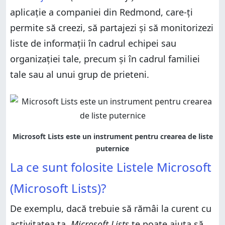
aplicație a companiei din Redmond, care-ți
Cum folosești Microsoft Lists
Cum creezi o listă în aplicația Microsoft Lists
permite să creezi, să partajezi și să monitorizezi
Cum creezi o listă în aplicația Microsoft Lists
Cum vezi și editezi o listă în aplicația Microsoft
Lists
Cum vezi și editezi o listă în aplicația Microsoft
liste de informații în cadrul echipei sau
Lists
Care sunt avantajele aplicației Microsoft Lists?
organizației tale, precum și în cadrul familiei
Care sunt avantajele aplicației Microsoft Lists?
Ce părere ai despre Microsoft Lists?
tale sau al unui grup de prieteni.
Ce părere ai despre Microsoft Lists?
La ce sunt folosite Listele Microsoft
(Microsoft Lists)?
De exemplu, dacă trebuie să rămâi la curent cu
activitatea ta,
Microsoft Lists
te poate ajuta să