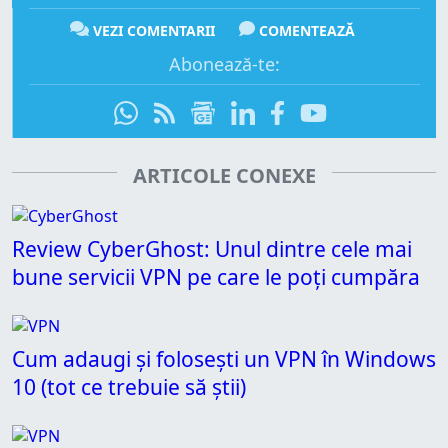
VEZI COMENTARII
COMENTEAZĂ
Abonează-te:
ARTICOLE CONEXE
Review CyberGhost: Unul dintre cele mai
bune servicii VPN pe care le poți cumpăra
Cum adaugi și folosești un VPN în Windows
10 (tot ce trebuie să știi)