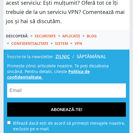
acest serviciu: Ești mulțumit? Oferă tot ce îți
trebuie de la un serviciu VPN? Comentează mai
jos și hai să discutăm.
DESCOPERĂ:
SECURITATE
APLICAȚII
BLOG
CONFIDENȚIALITATE
SISTEM
VPN
Înscrie-te la newsletter
ZILNIC
/
SĂPTĂMÂNAL
Primește zilnic articolele noastre. Te poți dezabona
oricând. Pentru detalii, citește
Politica de
confidențialitate.
ABONEAZĂ-TE!
Bifează dacă ești de acord să primești mesajele noastre,
exclusiv pe e-mail.