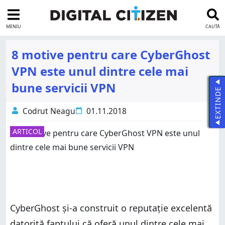
MENIU
CAUTĂ
8 motive pentru care CyberGhost
VPN este unul dintre cele mai
bune servicii VPN
EXTINDE
Codrut Neagu
01.11.2018
ARTICOL
CyberGhost și-a construit o reputație excelentă
datorită faptului că oferă unul dintre cele mai