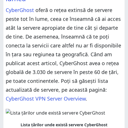
Motivul 4. CyberGhost este ușor de folosit
Motivul 4. CyberGhost este ușor de folosit
Motivul 5. Reduceri mari pentru cititorii noștri
CyberGhost
oferă o rețea extinsă de servere
Motivul 5. Reduceri mari pentru cititorii noștri
Motivul 6. Conexiuni VPN stabile și rapide
peste tot în lume, ceea ce înseamnă că ai acces
Motivul 6. Conexiuni VPN stabile și rapide
Motivul 7. Facilități avansate care îi cresc valoarea
atât la servere apropiate de tine cât și departe
Motivul 7. Facilități avansate care îi cresc valoarea
Motivul 8. CyberGhost poate fi folosit pe diferite
de tine. De asemenea, înseamnă că te poți
tipuri de dispozitive IoT: routere wireless, Raspberry
Motivul 8. CyberGhost poate fi folosit pe diferite
conecta la servicii care altfel nu ar fi disponibile
Pi, Synology NAS, Chrome OS, etc.
tipuri de dispozitive IoT: routere wireless, Raspberry
Pi, Synology NAS, Chrome OS, etc.
în țara sau regiunea ta geografică. Când am
Ai cumpărat un abonament la CyberGhost VPN
folosind pagina noastră de reduceri?
Ai cumpărat un abonament la CyberGhost VPN
publicat acest articol, CyberGhost avea o rețea
folosind pagina noastră de reduceri?
globală de 3.030 de servere în peste 60 de țări,
pe toate continentele. Poți să găsești lista
actualizată de servere, pe această pagină:
CyberGhost VPN Server Overview
.
Lista țărilor unde există servere CyberGhost