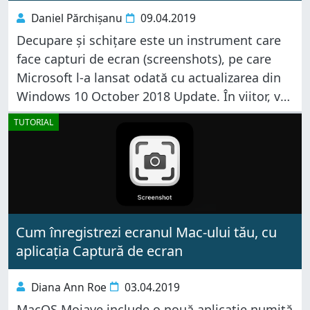
Daniel Părchișanu
09.04.2019
Decupare și schițare este un instrument care
face capturi de ecran (screenshots), pe care
Microsoft l-a lansat odată cu actualizarea din
Windows 10 October 2018 Update. În viitor, va
înlocui Instrumentul de decupare, dar pentru
TUTORIAL
moment cele două aplicații coexistă
Cum înregistrezi ecranul Mac-ului tău, cu
aplicația Captură de ecran
Diana Ann Roe
03.04.2019
MacOS Mojave include o nouă aplicație numită