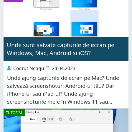
ecran
Unde sunt salvate capturile de ecran pe
Windows, Mac, Android și iOS?
Codrut Neagu
24.04.2023
Unde ajung capturile de ecran pe Mac? Unde
salvează screenshoturi Android-ul tău? Dar
iPhone-ul sau iPad-ul? Unde ajung
screenshoturile mele în Windows 11 sau
Windows 10? Răspunsurile acestor întrebări nu
TUTORIAL
sunt întotdeauna simple, mai ales dacă ai
început să faci