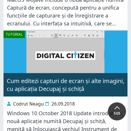
Captură de ecran, concepută pentru a unifica
funcțiile de capturare și de înregistrare a
ecranului. Cu interfața sa intuitivă, care se
suprapune peste ecran, aplicația înlesnește
TUTORIAL
înregistrarea ecranului tău, indiferent dacă ai
nevoie
Cum editezi capturi de ecran și alte imagini,
cu aplicația Decupaj și schiță
Codrut Neagu
26.09.2018
Windows 10 October 2018 Update introduce o
SUS
nouă aplicație numită Decupaj și schiță,
menită să înlocuiască vechiul Instrument de