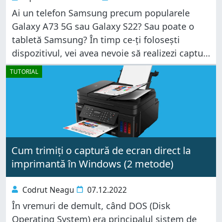
Ai un telefon Samsung precum popularele
Galaxy A73 5G sau Galaxy S22? Sau poate o
tabletă Samsung? În timp ce-ți folosești
dispozitivul, vei avea nevoie să realizezi capturi
de ecran (print screen) din când în când. Poate
TUTORIAL
vrei să păstrezi
Cum trimiți o captură de ecran direct la
imprimantă în Windows (2 metode)
Codrut Neagu
07.12.2022
În vremuri de demult, când DOS (Disk
Operating System) era principalul sistem de