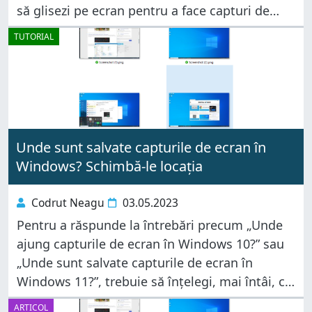
să glisezi pe ecran pentru a face capturi de
ecran? Sau că poți folosi Glisarea cu palma și
TUTORIAL
pe tableta
Unde sunt salvate capturile de ecran în
Windows? Schimbă-le locația
Codrut Neagu
03.05.2023
Pentru a răspunde la întrebări precum „Unde
ajung capturile de ecran în Windows 10?” sau
„Unde sunt salvate capturile de ecran în
Windows 11?”, trebuie să înțelegi, mai întâi, că
există mai multe moduri de a face capturi de
ARTICOL