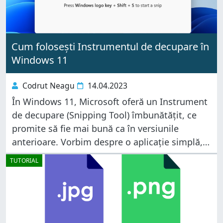
Cum folosești Instrumentul de decupare în
Windows 11
Codrut Neagu
14.04.2023
În Windows 11, Microsoft oferă un Instrument
de decupare (Snipping Tool) îmbunătățit, ce
promite să fie mai bună ca în versiunile
anterioare. Vorbim despre o aplicație simplă,
cu care mulți utilizatori sunt deja familiari,
TUTORIAL
însă unele dintre caracteristicile sale noi