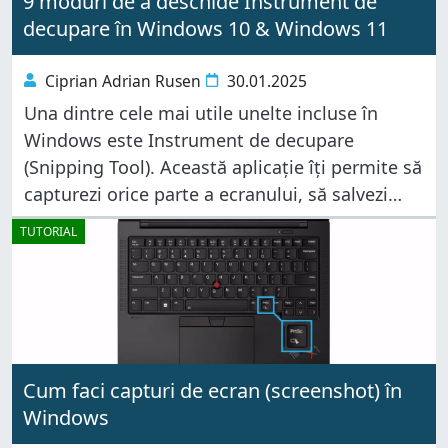
9 moduri de a deschide Instrument de
decupare în Windows 10 & Windows 11
Ciprian Adrian Rusen
30.01.2025
Una dintre cele mai utile unelte incluse în
Windows este Instrument de decupare
(Snipping Tool). Această aplicație îți permite să
capturezi orice parte a ecranului, să salvezi
capturile de ecran ca imagini sau să le copiezi
TUTORIAL
în clipboard. Poți, de
Cum faci capturi de ecran (screenshot) în
Windows