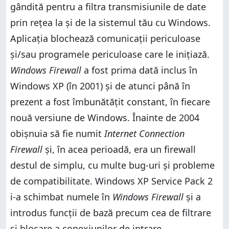
gândită pentru a filtra transmisiunile de date
Cum activezi Windows Firewall
Cum dezactivezi Windows Firewall
prin rețea la și de la sistemul tău cu Windows.
Cum dezactivezi Windows Firewall
Concluzie
Aplicația blochează comunicații periculoase
Concluzie
și/sau programele periculoase care le inițiază.
Windows Firewall
a fost prima dată inclus în
Windows XP (în 2001) și de atunci până în
prezent a fost îmbunătățit constant, în fiecare
nouă versiune de Windows. Înainte de 2004
obișnuia să fie numit
Internet Connection
Firewall
și, în acea perioadă, era un firewall
destul de simplu, cu multe bug-uri și probleme
de compatibilitate. Windows XP Service Pack 2
i-a schimbat numele în
Windows Firewall
și a
introdus funcții de bază precum cea de filtrare
și blocare a conexiunilor de intrare.