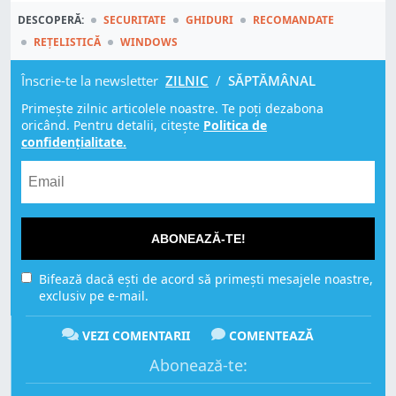
DESCOPERĂ:
SECURITATE
GHIDURI
RECOMANDATE
REȚELISTICĂ
WINDOWS
Înscrie-te la newsletter
ZILNIC
/
SĂPTĂMÂNAL
Primește zilnic articolele noastre. Te poți dezabona
oricând. Pentru detalii, citește
Politica de
confidențialitate.
ABONEAZĂ-TE!
Bifează dacă ești de acord să primești mesajele noastre,
exclusiv pe e-mail.
VEZI COMENTARII
COMENTEAZĂ
Abonează-te: