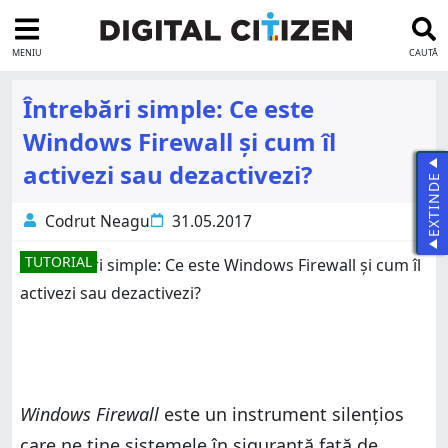
MENIU
CAUTĂ
Întrebări simple: Ce este
Windows Firewall și cum îl
activezi sau dezactivezi?
EXTINDE
Codrut Neagu
31.05.2017
TUTORIAL
Windows Firewall
este un instrument silențios
care ne ține sistemele în siguranță față de