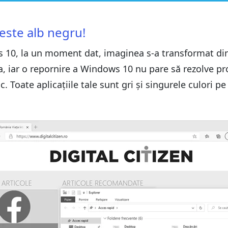
10 pentru a reveni la normal
este alb negru!
10 pentru a reveni la normal
astă soluție
s 10, la un moment dat, imaginea s-a transformat din
astă soluție
, iar o repornire a Windows 10 nu pare să rezolve pr
c. Toate aplicațiile tale sunt gri și singurele culori p