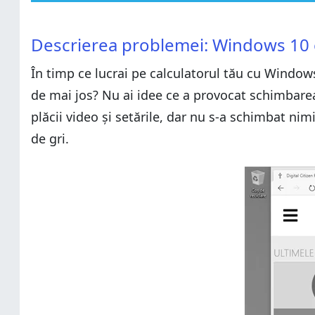
Descrierea problemei: Windows 10 este alb negru!
Descrierea problemei: Windows 10 este alb negru!
Soluția: dezactivează filtrele de culoare ale Windows 
Descrierea problemei: Windows 10 
Soluția: dezactivează filtrele de culoare ale Windows 
Dacă ai o versiune veche de Windows 10, urmează ace
În timp ce lucrai pe calculatorul tău cu Window
Dacă ai o versiune veche de Windows 10, urmează ace
De ce s-a schimbat culoarea?
de mai jos? Nu ai idee ce a provocat schimbarea
De ce s-a schimbat culoarea?
plăcii video și setările, dar nu s-a schimbat nimi
de gri.