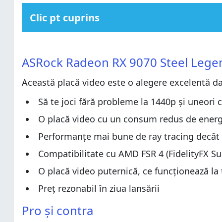
Clic pt cuprins
ASRock Radeon RX 9070 Steel Legend 16GB OC: Pentru 
ASRock Radeon RX 9070 Steel Legend 16GB OC: Pentru 
Pro și contra
ASRock Radeon RX 9070 Steel Legend
Pro și contra
Verdict
Această placă video este o alegere excelentă da
Verdict
Despachetarea plăcii video ASRock Radeon RX 9070 S
Despachetarea plăcii video ASRock Radeon RX 9070 S
Design și specificații hardware
Să te joci fără probleme la 1440p și uneori c
Design și specificații hardware
Experiența de utilizare a plăcii video ASRock Radeo
O placă video cu un consum redus de energ
Experiența de utilizare a plăcii video ASRock Radeo
Performanța în jocuri și în benchmarkuri
Performanțe mai bune de ray tracing decât
Performanța în jocuri și în benchmarkuri
Ce părere ai despre ASRock Radeon RX 9070 Steel L
Compatibilitate cu AMD FSR 4 (FidelityFX Su
Ce părere ai despre ASRock Radeon RX 9070 Steel L
O placă video puternică, ce funcționează la t
Preț rezonabil în ziua lansării
Pro și contra