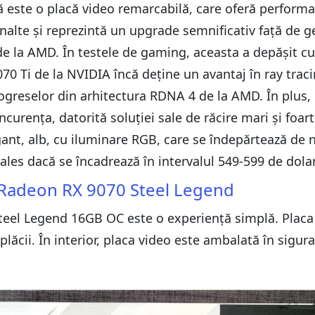
ă este o placă video remarcabilă, care oferă perform
 înalte și reprezintă un upgrade semnificativ față de g
de la AMD. În testele de gaming, aceasta a depășit cu
0 Ti de la NVIDIA încă deține un avantaj în ray trac
progreselor din arhitectura RDNA 4 de la AMD. În plu
curența, datorită soluției sale de răcire mari și foarte
ant, alb, cu iluminare RGB, care se îndepărtează de 
es dacă se încadrează în intervalul 549-599 de dolari
 Radeon RX 9070 Steel Legend
el Legend 16GB OC este o experiență simplă. Placa so
ăcii. În interior, placa video este ambalată în sigur