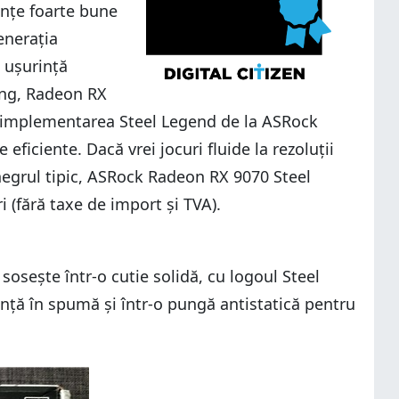
anțe foarte bune
enerația
 ușurință
ing, Radeon RX
s, implementarea Steel Legend de la ASRock
 eficiente. Dacă vrei jocuri fluide la rezoluții
negrul tipic, ASRock Radeon RX 9070 Steel
 (fără taxe de import și TVA).
sește într-o cutie solidă, cu logoul Steel
anță în spumă și într-o pungă antistatică pentru