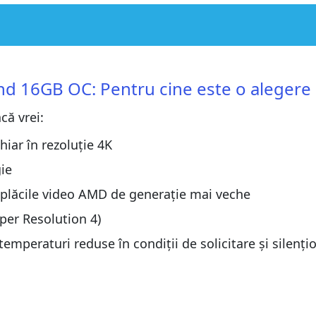
cine este o alegere potrivită?
cine este o alegere potrivită?
 16GB OC: Pentru cine este o alegere p
că vrei:
teel Legend
teel Legend
hiar în rezoluție 4K
n RX 9070 Steel Legend 16GB OC
ie
n RX 9070 Steel Legend 16GB OC
 plăcile video AMD de generație mai veche
egend 16GB OC?
per Resolution 4)
egend 16GB OC?
emperaturi reduse în condiții de solicitare și silenți