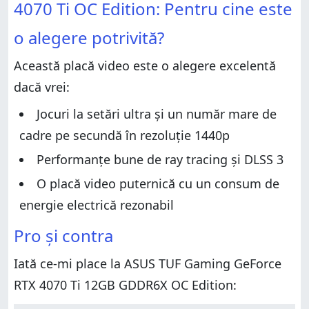
Verdict
4070 Ti OC Edition: Pentru cine este
Verdict
Design și specificații hardware
o alegere potrivită?
Design și specificații hardware
Performanța în jocuri și benchmarkuri
Performanța în jocuri și benchmarkuri
Această placă video este o alegere excelentă
Ce părere ai despre ASUS TUF Gaming GeForce RTX
4070 Ti 12GB GDDR6X OC Edition?
Ce părere ai despre ASUS TUF Gaming GeForce RTX
dacă vrei:
4070 Ti 12GB GDDR6X OC Edition?
Jocuri la setări ultra și un număr mare de
cadre pe secundă în rezoluție 1440p
Performanțe bune de ray tracing și DLSS 3
O placă video puternică cu un consum de
energie electrică rezonabil
Pro și contra
Iată ce-mi place la ASUS TUF Gaming GeForce
RTX 4070 Ti 12GB GDDR6X OC Edition: