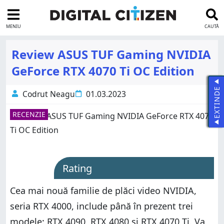
MENIU
CAUTĂ
Review ASUS TUF Gaming NVIDIA
GeForce RTX 4070 Ti OC Edition
EXTINDE
Codrut Neagu
01.03.2023
RECENZIE
Rating
Cea mai nouă familie de plăci video NVIDIA,
seria RTX 4000, include până în prezent trei
modele: RTX 4090, RTX 4080 și RTX 4070 Ti. Va